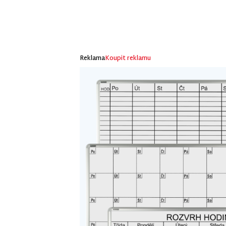
Přihlaste se 
vít
Váš e-mail
Reklama
Koupit reklamu
Souhlasí
údajů
pro 
sdělení