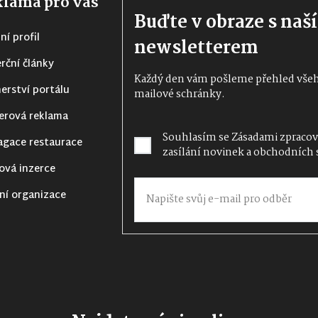
lama pro vás
Buďte v obraze s na
ní profil
newsletterem
rční články
Každý den vám pošleme přehled všeho
erství portálu
mailové schránky.
erová reklama
Souhlasím se
Zásadami zpracov
agace restaurace
zasílání novinek a obchodních 
ová inzerce
ní organizace