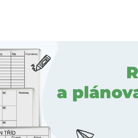
k odběru zpráv do e-mailu, ať
e o všem důležitém.
m se
Zásadami zpracování osobních
zasílání novinek a obchodních
Přihlásit odběr