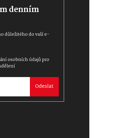
ším denním
 důležitého do vaší e-
ání osobních údajů
pro
sdělení
Odeslat