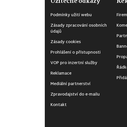
Užitečné odkazy
Rek
Podmínky užití webu
Firem
Zásady zpracování osobních
Kome
údajů
Partn
Zásady cookies
Bann
Prohlášení o přístupnosti
Prop
VOP pro inzertní služby
Řádk
Reklamace
Přidá
Mediální partnerství
Zpravodajství do e-mailu
Kontakt