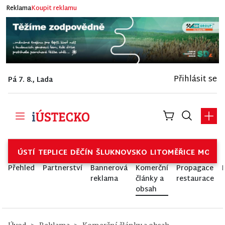
Reklama
Koupit reklamu
Přihlásit se
Pá 7. 8., Lada
ÚSTÍ
TEPLICE
DĚČÍN
ŠLUKNOVSKO
LITOMĚŘICE
MOSTE
Přehled
Partnerství
Bannerová
Komerční
Propagace
reklama
články a
restaurace
obsah