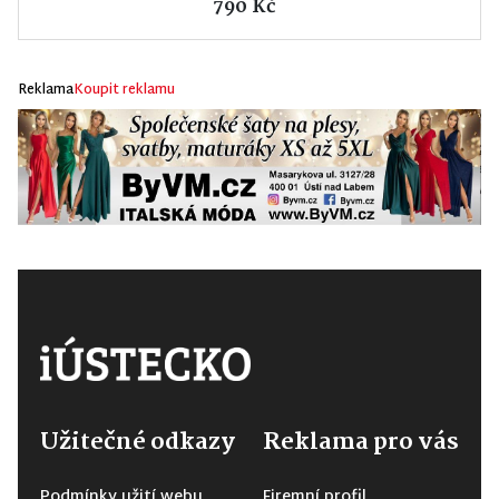
790 Kč
Reklama
Koupit reklamu
Užitečné odkazy
Reklama pro vás
Podmínky užití webu
Firemní profil