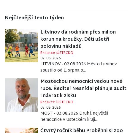
Nejčtenější tento týden
Litvínov dá rodinám přes milion
korun na kroužky. Děti ušetří
polovinu nákladů
Redakce iÚSTECKO
02. 08. 2026
LITVÍNOV - 02.08.2026 Město Litvínov
spustilo od 1. srpna p...
Mosteckou nemocnici vedou nové
ruce. Ředitel Nesnídal plánuje audit
i návrat k zisku
Redakce iÚSTECKO
03. 08. 2026
MOST - 03.08.2026 Druhá největší
nemocnice v Ústeckém kraji...
Čtvrtý ročník běhu Proběhni si zoo