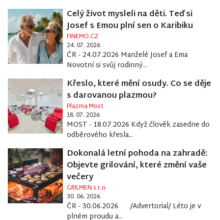
Celý život mysleli na děti. Teď si
Josef s Emou plní sen o Karibiku
FINEMO.CZ
24. 07. 2026
ČR - 24.07.2026 Manželé Josef a Ema
Novotní si svůj rodinný...
Křeslo, které mění osudy. Co se děje
s darovanou plazmou?
Plazma Most
18. 07. 2026
MOST - 18.07.2026 Když člověk zasedne do
odběrového křesla...
Dokonalá letní pohoda na zahradě:
Objevte grilování, které změní vaše
večery
GRILMEN s.r.o.
30. 06. 2026
ČR - 30.06.2026 /Advertorial/ Léto je v
plném proudu a...