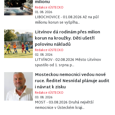
milionu
Redakce iÚSTECKO
01. 08. 2026
LIBOCHOVICE - 01.08.2026 Až na půl
milionu korun se vyšplha...
Litvínov dá rodinám přes milion
korun na kroužky. Děti ušetří
polovinu nákladů
Redakce iÚSTECKO
02. 08. 2026
LITVÍNOV - 02.08.2026 Město Litvínov
spustilo od 1. srpna p...
Mosteckou nemocnici vedou nové
ruce. Ředitel Nesnídal plánuje audit
i návrat k zisku
Redakce iÚSTECKO
03. 08. 2026
MOST - 03.08.2026 Druhá největší
nemocnice v Ústeckém kraji...