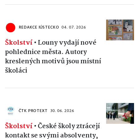
REDAKCE IÚSTECKO
04. 07. 2026
Školství
•
Louny vydají nové
pohlednice města. Autory
kreslených motivů jsou místní
školáci
ČTK PROTEXT
30. 06. 2026
Školství
•
České školy ztrácejí
kontakt se svými absolventy,