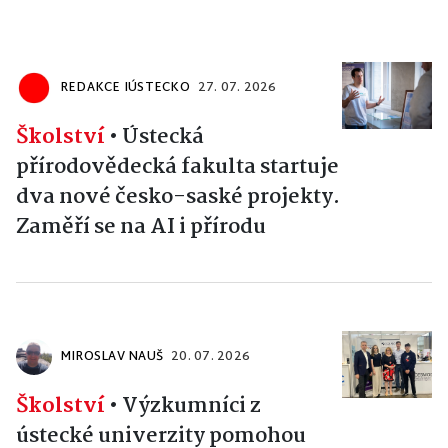
REDAKCE IÚSTECKO
27. 07. 2026
Školství
•
Ústecká
přírodovědecká fakulta startuje
dva nové česko-saské projekty.
Zaměří se na AI i přírodu
MIROSLAV NAUŠ
20. 07. 2026
Školství
•
Výzkumníci z
ústecké univerzity pomohou