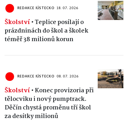
REDAKCE IÚSTECKO
18. 07. 2026
Školství
•
Teplice posílají o
prázdninách do škol a školek
téměř 38 milionů korun
REDAKCE IÚSTECKO
08. 07. 2026
Školství
•
Konec provizoria při
tělocviku i nový pumptrack.
Děčín chystá proměnu tří škol
za desítky milionů