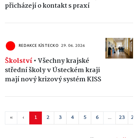
přicházejí o kontakt s praxí
REDAKCE IÚSTECKO
29. 06. 2026
Školství
•
Všechny krajské
střední školy v Ústeckém kraji
mají nový krizový systém KISS
«
‹
1
2
3
4
5
6
...
23
24