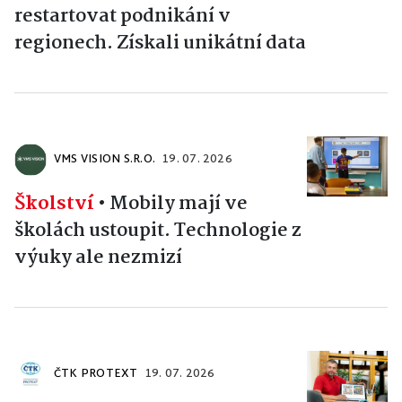
restartovat podnikání v
regionech. Získali unikátní data
VMS VISION S.R.O.
19. 07. 2026
Školství
•
Mobily mají ve
školách ustoupit. Technologie z
výuky ale nezmizí
ČTK PROTEXT
19. 07. 2026