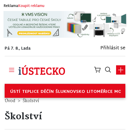
Reklama
Koupit reklamu
Přihlásit se
Pá 7. 8., Lada
ÚSTÍ
TEPLICE
DĚČÍN
ŠLUKNOVSKO
LITOMĚŘICE
MOSTE
Úvod
Školství
Školství