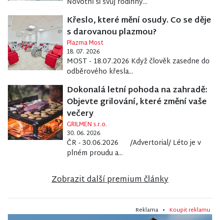
Novotní si svůj rodinný...
Křeslo, které mění osudy. Co se děje
s darovanou plazmou?
Plazma Most
18. 07. 2026
MOST - 18.07.2026 Když člověk zasedne do
odběrového křesla...
Dokonalá letní pohoda na zahradě:
Objevte grilování, které změní vaše
večery
GRILMEN s.r.o.
30. 06. 2026
ČR - 30.06.2026 /Advertorial/ Léto je v
plném proudu a...
Zobrazit další premium články
Reklama •
Koupit reklamu