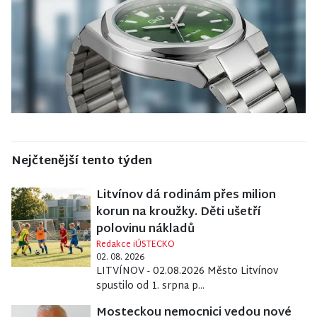
Nejčtenější tento týden
Litvínov dá rodinám přes milion
korun na kroužky. Děti ušetří
polovinu nákladů
Redakce iÚSTECKO
02. 08. 2026
LITVÍNOV - 02.08.2026 Město Litvínov
spustilo od 1. srpna p...
Mosteckou nemocnici vedou nové