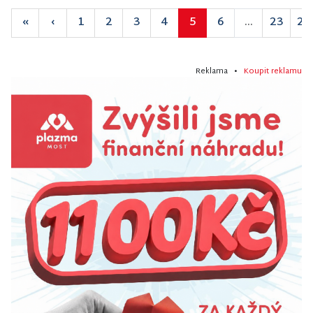
«
‹
1
2
3
4
5
6
...
23
24
Reklama •
Koupit reklamu