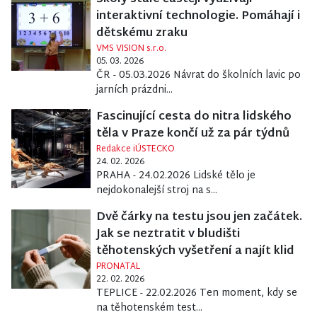
interaktivní technologie. Pomáhají i
dětskému zraku
VMS VISION s.r.o.
05. 03. 2026
ČR - 05.03.2026 Návrat do školních lavic po
jarních prázdni...
Fascinující cesta do nitra lidského
těla v Praze končí už za pár týdnů
Redakce iÚSTECKO
24. 02. 2026
PRAHA - 24.02.2026 Lidské tělo je
nejdokonalejší stroj na s...
Dvě čárky na testu jsou jen začátek.
Jak se neztratit v bludišti
těhotenských vyšetření a najít klid
PRONATAL
22. 02. 2026
TEPLICE - 22.02.2026 Ten moment, kdy se
na těhotenském test...