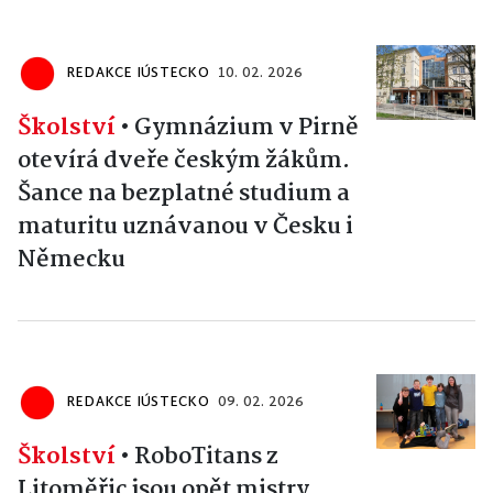
REDAKCE IÚSTECKO
10. 02. 2026
Školství
•
Gymnázium v Pirně
otevírá dveře českým žákům.
Šance na bezplatné studium a
maturitu uznávanou v Česku i
Německu
REDAKCE IÚSTECKO
09. 02. 2026
Školství
•
RoboTitans z
Litoměřic jsou opět mistry