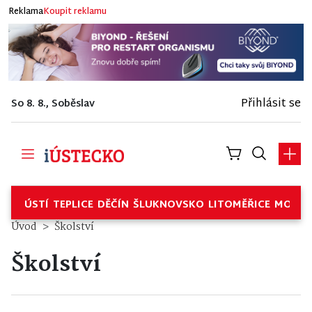
Reklama
Koupit reklamu
Přihlásit se
So 8. 8., Soběslav
ÚSTÍ
TEPLICE
DĚČÍN
ŠLUKNOVSKO
LITOMĚŘICE
MOSTE
Úvod
Školství
Školství