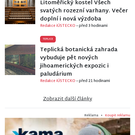
Litoměřický kostel Všech
svatých rozezní varhany. Večer
doplní i nová výzdoba
Redakce iÚSTECKO
– před 3 hodinami
TEPLICE
Teplická botanická zahrada
vybuduje pět nových
jihoamerických expozic i
paludárium
Redakce iÚSTECKO
– před 21 hodinami
Zobrazit další články
Reklama •
Koupit reklamu