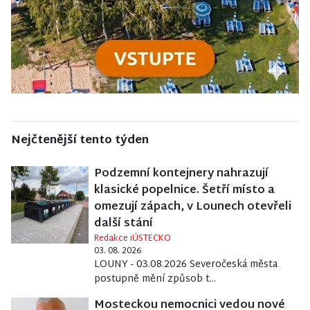
Nejčtenější tento týden
Podzemní kontejnery nahrazují
klasické popelnice. Šetří místo a
omezují zápach, v Lounech otevřeli
další stání
Redakce iÚSTECKO
03. 08. 2026
LOUNY - 03.08.2026 Severočeská města
postupně mění způsob t...
Mosteckou nemocnici vedou nové