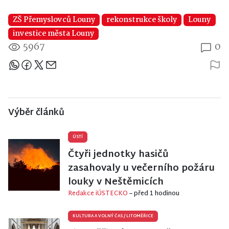
ZŠ Přemyslovců Louny
rekonstrukce školy
Louny
investice města Louny
5967
0
Sdílejte článek
Výběr článků
ÚSTÍ
Čtyři jednotky hasičů
zasahovaly u večerního požáru
louky v Neštěmicích
Redakce iÚSTECKO
– před 1 hodinou
KULTURA A VOLNÝ ČAS
/
LITOMĚŘICE