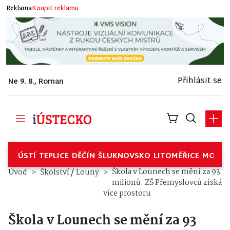
Reklama
Koupit reklamu
Přihlásit se
Ne 9. 8., Roman
ÚSTÍ
TEPLICE
DĚČÍN
ŠLUKNOVSKO
LITOMĚŘICE
MOSTE
/
Škola v Lounech se mění za 93
Úvod
Školství
Louny
milionů. ZŠ Přemyslovců získá
více prostoru
Škola v Lounech se mění za 93