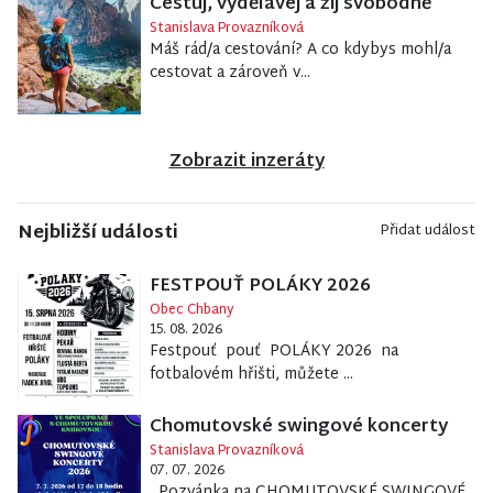
Cestuj, vydělávej a žij svobodně
Stanislava Provazníková
Máš rád/a cestování? A co kdybys mohl/a
cestovat a zároveň v...
Zobrazit inzeráty
Nejbližší události
Přidat událost
FESTPOUŤ POLÁKY 2026
Obec Chbany
15. 08. 2026
Festpouť pouť POLÁKY 2026 na
fotbalovém hřišti, můžete ...
Chomutovské swingové koncerty
Stanislava Provazníková
07. 07. 2026
Pozvánka na CHOMUTOVSKÉ SWINGOVÉ