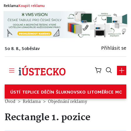
Reklama
Koupit reklamu
Přihlásit se
So 8. 8., Soběslav
ÚSTÍ
TEPLICE
DĚČÍN
ŠLUKNOVSKO
LITOMĚŘICE
MOSTE
Úvod
Reklama
Objednání reklamy
Rectangle 1. pozice