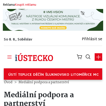
Reklama
Koupit reklamu
Přihlásit se
So 8. 8., Soběslav
ÚSTÍ
TEPLICE
DĚČÍN
ŠLUKNOVSKO
LITOMĚŘICE
MOSTE
Úvod
Mediální podpora a partnerství
Mediální podpora a
partnerství