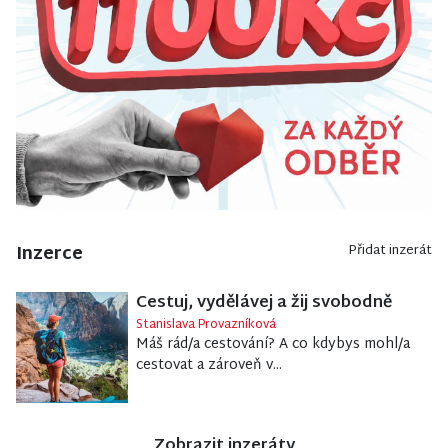
Inzerce
Přidat inzerát
Cestuj, vydělávej a žij svobodně
Stanislava Provazníková
Máš rád/a cestování? A co kdybys mohl/a
cestovat a zároveň v...
Zobrazit inzeráty