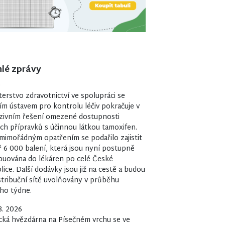
lé zprávy
0
terstvo zdravotnictví ve spolupráci se
ím ústavem pro kontrolu léčiv pokračuje v
zivním řešení omezené dostupnosti
ých přípravků s účinnou látkou tamoxifen.
mimořádným opatřením se podařilo zajistit
 6 000 balení, která jsou nyní postupně
ibuována do lékáren po celé České
lice. Další dodávky jsou již na cestě a budou
stribuční sítě uvolňovány v průběhu
ího týdne.
8. 2026
cká hvězdárna na Písečném vrchu se ve