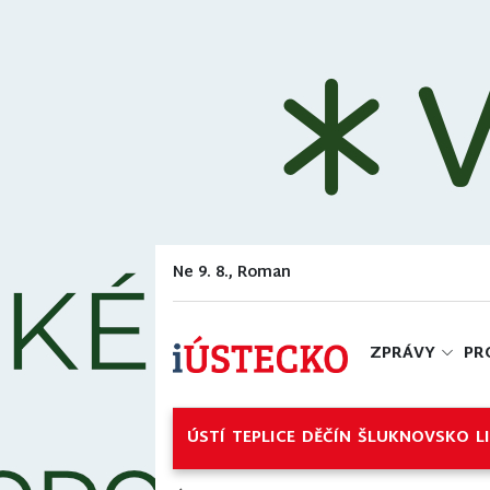
Ne 9. 8., Roman
ZPRÁVY
PR
ÚSTÍ
TEPLICE
DĚČÍN
ŠLUKNOVSKO
L