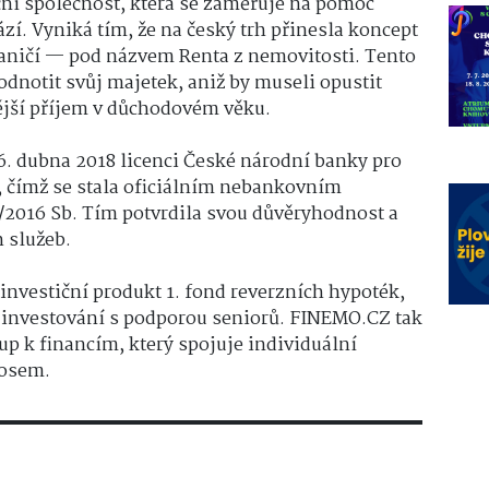
ní společnost, která se zaměřuje na pomoc
í. Vyniká tím, že na český trh přinesla koncept
aničí — pod názvem Renta z nemovitosti. Tento
dnotit svůj majetek, aniž by museli opustit
nější příjem v důchodovém věku.
. dubna 2018 licenci České národní banky pro
, čímž se stala oficiálním nebankovním
/2016 Sb. Tím potvrdila svou důvěryhodnost a
h služeb.
o investiční produkt 1. fond reverzních hypoték,
 investování s podporou seniorů. FINEMO.CZ tak
tup k financím, který spojuje individuální
nosem.