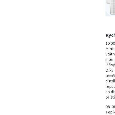
Rych
10:0
Minis
Státn
inten
léčiv
Díky 
téměř
distr
repub
do di
příšt
08. 0
Tepli