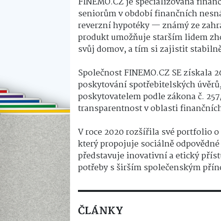
FINEMO.CZ je specializovaná finanč
seniorům v období finančních nesnáz
reverzní hypotéky — známý ze zahr
produkt umožňuje starším lidem zho
svůj domov, a tím si zajistit stabil
Společnost FINEMO.CZ SE získala 26
poskytování spotřebitelských úvěrů
poskytovatelem podle zákona č. 257
transparentnost v oblasti finančníc
V roce 2020 rozšířila své portfolio 
který propojuje sociálně odpovědné
představuje inovativní a etický přís
potřeby s širším společenským pří
ČLÁNKY