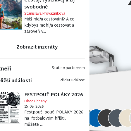
Cestuj, vydělávej a žij
svobodně
Stanislava Provazníková
Máš rád/a cestování? A co
kdybys mohl/a cestovat a
zároveň v...
Zobrazit inzeráty
tneři
Stát se partnerem
ližší události
Přidat událost
FESTPOUŤ POLÁKY 2026
Obec Chbany
15. 08. 2026
Festpouť pouť POLÁKY 2026
na fotbalovém hřišti,
můžete ...