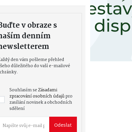
Buďte v obraze s
naším denním
newsletterem
Každý den vám pošleme přehled
šeho důležitého do vaší e-mailové
chránky.
Souhlasím se
Zásadami
zpracování osobních údajů
pro
zasílání novinek a obchodních
sdělení
Odeslat