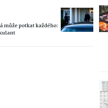
rá může potkat každého:
kulant