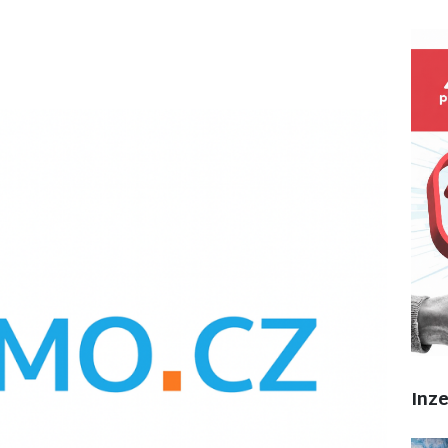
irmy
Inz