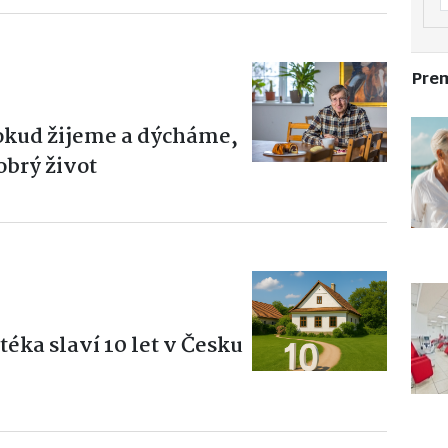
Pre
okud žijeme a dýcháme,
obrý život
éka slaví 10 let v Česku