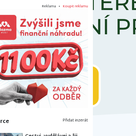
Reklama •
Koupit reklamu
erce
Přidat inzerát