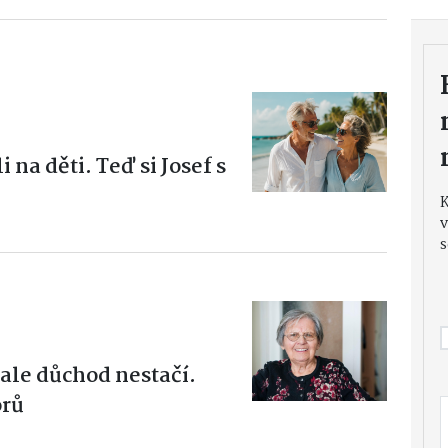
 na děti. Teď si Josef s
v
s
ale důchod nestačí.
orů