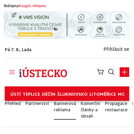
Reklama
Koupit reklamu
Přihlásit se
Pá 7. 8., Lada
ÚSTÍ
TEPLICE
DĚČÍN
ŠLUKNOVSKO
LITOMĚŘICE
MOSTE
Přehled
Partnerství
Bannerová
Komerční
Propagace
reklama
články a
restaurace
obsah