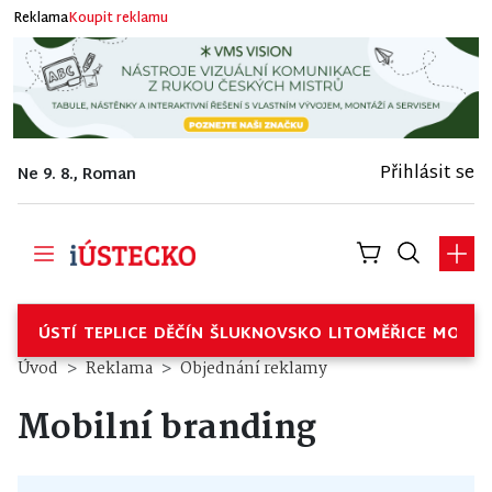
Reklama
Koupit reklamu
Přihlásit se
Ne 9. 8., Roman
ÚSTÍ
TEPLICE
DĚČÍN
ŠLUKNOVSKO
LITOMĚŘICE
MOSTE
Úvod
Reklama
Objednání reklamy
Mobilní branding