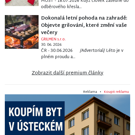
MOST - 18.07.2026 Když člověk zasedne do
odběrového křesla...
Dokonalá letní pohoda na zahradě:
Objevte grilování, které změní vaše
večery
GRILMEN s.r.o.
30. 06. 2026
ČR - 30.06.2026 /Advertorial/ Léto je v
plném proudu a...
Zobrazit další premium články
Reklama •
Koupit reklamu