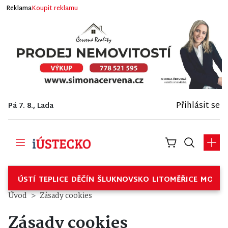
Reklama
Koupit reklamu
Přihlásit se
Pá 7. 8., Lada
ÚSTÍ
TEPLICE
DĚČÍN
ŠLUKNOVSKO
LITOMĚŘICE
MOSTE
Úvod
Zásady cookies
Zásady cookies