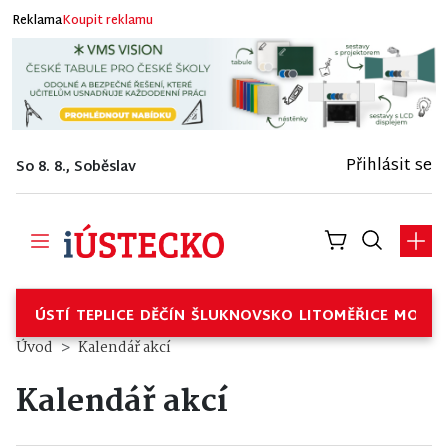
Reklama
Koupit reklamu
Přihlásit se
So 8. 8., Soběslav
ÚSTÍ
TEPLICE
DĚČÍN
ŠLUKNOVSKO
LITOMĚŘICE
MOSTE
Úvod
Kalendář akcí
Kalendář akcí