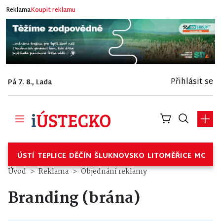
Reklama
Koupit reklamu
Přihlásit se
Pá 7. 8., Lada
ÚSTÍ
TEPLICE
DĚČÍN
ŠLUKNOVSKO
LITOMĚŘICE
MOSTE
Úvod
Reklama
Objednání reklamy
Branding (brána)