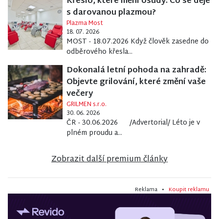
Křeslo, které mění osudy. Co se děje
s darovanou plazmou?
Plazma Most
18. 07. 2026
MOST - 18.07.2026 Když člověk zasedne do
odběrového křesla...
Dokonalá letní pohoda na zahradě:
Objevte grilování, které změní vaše
večery
GRILMEN s.r.o.
30. 06. 2026
ČR - 30.06.2026 /Advertorial/ Léto je v
plném proudu a...
Zobrazit další premium články
Reklama •
Koupit reklamu