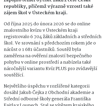
zapojilo téměř 65 tisíc žáků z celé České
republiky, přičemž výrazně vzrostl také
zájem škol v Ústeckém kraji.
Od října 2025 do února 2026 se do online
znalostního kvízu v Ústeckém kraji
registrovalo 6 704 žáků základních a středních
škol. Ve srovnání s předchozím rokem jde o
nárůst o 1 681 účastníků. Soutěž byla
zaměřena na ověření znalostí bezpečného
pohybu v online prostředí a nabízela také
náročnější variantu Kvíz PLUS pro zvídavější
soutěžící.
Největšího úspěchu v rozšířené kategorii
dosáhl Jakub Čejka z Obchodní akademie a
Střední odborné školy generála Františka
Fajtla v Lounech. Stal se vítězem krajského