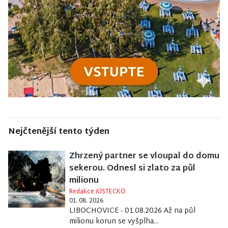
Nejčtenější tento týden
Zhrzený partner se vloupal do domu
sekerou. Odnesl si zlato za půl
milionu
Redakce iÚSTECKO
01. 08. 2026
LIBOCHOVICE - 01.08.2026 Až na půl
milionu korun se vyšplha...