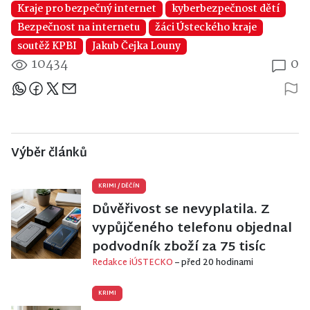
Kraje pro bezpečný internet
kyberbezpečnost dětí
Bezpečnost na internetu
žáci Ústeckého kraje
soutěž KPBI
Jakub Čejka Louny
10434
0
Sdílejte článek
Výběr článků
KRIMI
/
DĚČÍN
Důvěřivost se nevyplatila. Z
vypůjčeného telefonu objednal
podvodník zboží za 75 tisíc
Redakce iÚSTECKO
– před 20 hodinami
KRIMI