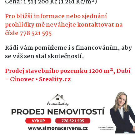
Cena: 1 513 200 Kč (1 261 Kč/m²)
Pro bližší informace nebo sjednání
prohlídky mě neváhejte kontaktovat na
čísle 778 521 595
Rádi vám pomůžeme i s financováním, aby
se váš sen stal skutečností.
Prodej stavebního pozemku 1200 m², Dubí
- Cínovec • Sreality.cz