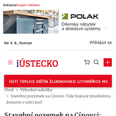
Reklama
Koupit reklamu
Přihlásit se
Ne 9. 8., Roman
ÚSTÍ
TEPLICE
DĚČÍN
ŠLUKNOVSKO
LITOMĚŘICE
MOSTE
Stavební pozemek na Cínovci: 
Úvod
Výhodné nabídky
Stavební pozemek na Cínovci: Vaše brána k vysněnému
domovu v srdci hor!
Stavební pozemek na Cínovci: