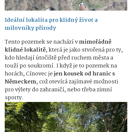
Ideální lokalita pro klidný život a
milovníky přírody
Tento pozemek se nachází v
mimořádně
klidné lokalitě
, která je jako stvořená pro ty,
kdo hledají útočiště před ruchem města a
touží po soukromí. I když je to pozemek na
horách, Cínovec je
jen kousek od hranic s
Německem
, což otevírá zajímavé možnosti
pro výlety do zahraničí, nebo třeba zimní
sporty.