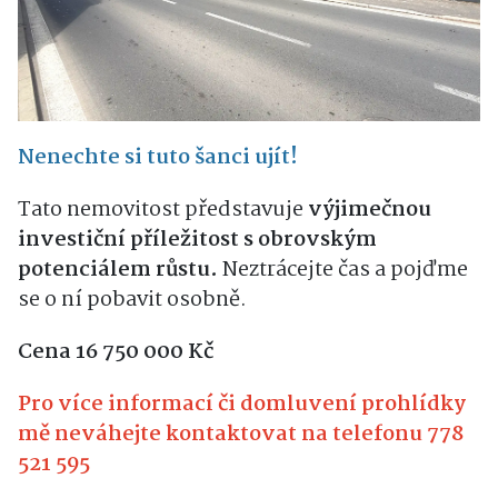
Nenechte si tuto šanci ujít!
Tato nemovitost představuje
výjimečnou
investiční příležitost s obrovským
potenciálem růstu.
Neztrácejte čas a pojďme
se o ní pobavit osobně.
Cena 16 750 000 Kč
Pro více informací či domluvení prohlídky
mě neváhejte kontaktovat na telefonu 778
521 595