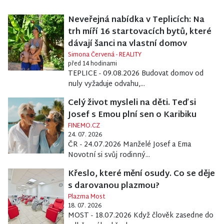
Neveřejná nabídka v Teplicích: Na
trh míří 16 startovacích bytů, které
dávají šanci na vlastní domov
Simona Červená - REALITY
před 14 hodinami
TEPLICE - 09.08.2026 Budovat domov od
nuly vyžaduje odvahu,...
Celý život mysleli na děti. Teď si
Josef s Emou plní sen o Karibiku
FINEMO.CZ
24. 07. 2026
ČR - 24.07.2026 Manželé Josef a Ema
Novotní si svůj rodinný...
Křeslo, které mění osudy. Co se děje
s darovanou plazmou?
Plazma Most
18. 07. 2026
MOST - 18.07.2026 Když člověk zasedne do