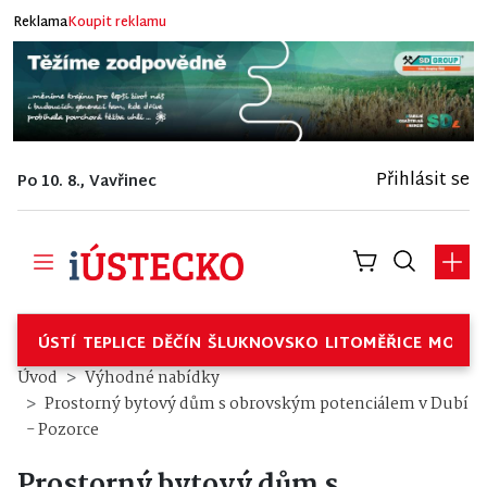
Reklama
Koupit reklamu
Přihlásit se
Po 10. 8., Vavřinec
ÚSTÍ
TEPLICE
DĚČÍN
ŠLUKNOVSKO
LITOMĚŘICE
MOSTE
Prostorný bytový dům s obrovs
Úvod
Výhodné nabídky
Prostorný bytový dům s obrovským potenciálem v Dubí
- Pozorce
Prostorný bytový dům s