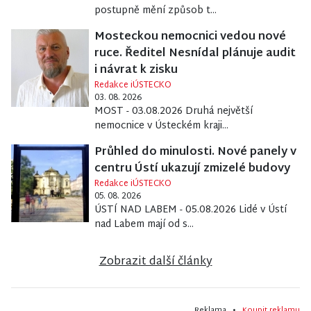
postupně mění způsob t...
Mosteckou nemocnici vedou nové
ruce. Ředitel Nesnídal plánuje audit
i návrat k zisku
Redakce iÚSTECKO
03. 08. 2026
MOST - 03.08.2026 Druhá největší
nemocnice v Ústeckém kraji...
Průhled do minulosti. Nové panely v
centru Ústí ukazují zmizelé budovy
Redakce iÚSTECKO
05. 08. 2026
ÚSTÍ NAD LABEM - 05.08.2026 Lidé v Ústí
nad Labem mají od s...
Zobrazit další články
Reklama •
Koupit reklamu