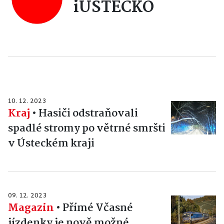
iÚSTECKO
10. 12. 2023
Kraj
•
Hasiči odstraňovali
spadlé stromy po větrné smršti
v Ústeckém kraji
09. 12. 2023
Magazin
•
Přímé Včasné
jízdenky je nově možné