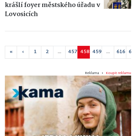
krášlí foyer městského úřadu v
Lovosicích
«
‹
1
2
...
457
458
459
...
616
61
Reklama •
Koupit reklamu