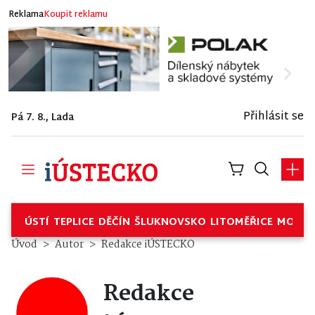
Reklama
Koupit reklamu
Přihlásit se
Pá 7. 8., Lada
ÚSTÍ
TEPLICE
DĚČÍN
ŠLUKNOVSKO
LITOMĚŘICE
MOSTE
Úvod
Autor
Redakce iÚSTECKO
Redakce