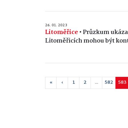
26. 01. 2023
Litoměřice
•
Průzkum ukázal,
Litoměřicích mohou být kon
«
‹
1
2
...
582
583