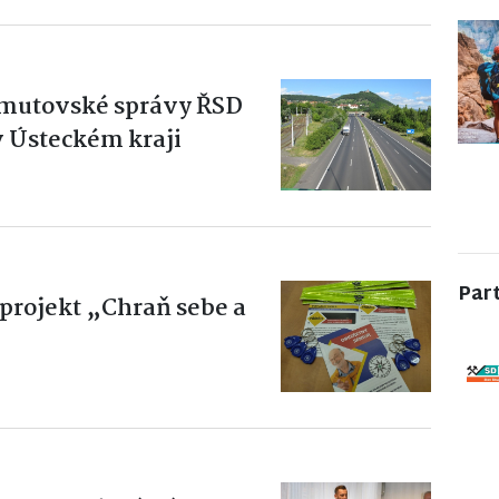
omutovské správy ŘSD
 v Ústeckém kraji
Par
 projekt „Chraň sebe a