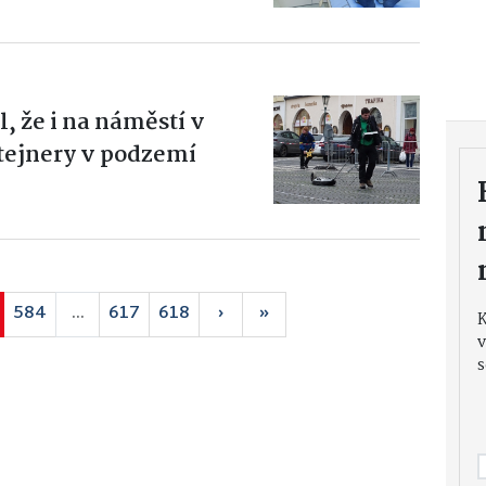
 že i na náměstí v
tejnery v podzemí
584
...
617
618
›
»
v
s