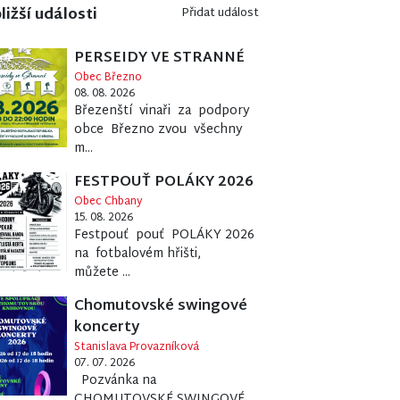
ližší události
Přidat událost
PERSEIDY VE STRANNÉ
Obec Březno
08. 08. 2026
Březenští vinaři za podpory
obce Březno zvou všechny
m...
FESTPOUŤ POLÁKY 2026
Obec Chbany
15. 08. 2026
Festpouť pouť POLÁKY 2026
na fotbalovém hřišti,
můžete ...
Chomutovské swingové
koncerty
Stanislava Provazníková
07. 07. 2026
Pozvánka na
CHOMUTOVSKÉ SWINGOVÉ