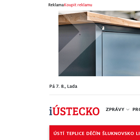
Reklama
Koupit reklamu
Pá 7. 8., Lada
ZPRÁVY
PR
ÚSTÍ
TEPLICE
DĚČÍN
ŠLUKNOVSKO
L