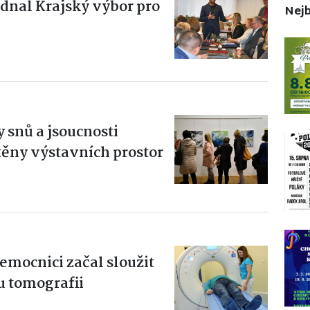
dnal Krajský výbor pro
Nejb
 snů a jsoucnosti
ěny výstavních prostor
emocnici začal sloužit
u tomografii