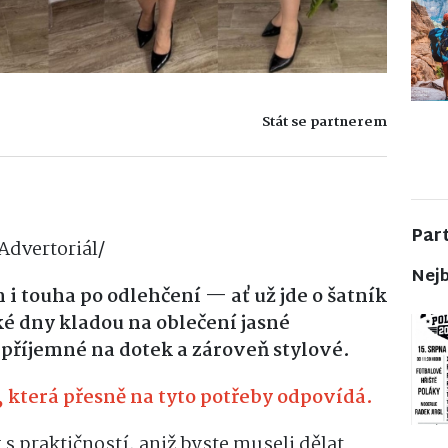
Stát se partnerem
Par
dvertoriál/
Nejb
m i touha po odlehčení — ať už jde o šatník
 dny kladou na oblečení jasné
příjemné na dotek a zároveň stylové.
 která přesně na tyto potřeby odpovídá.
s praktičností, aniž byste museli dělat