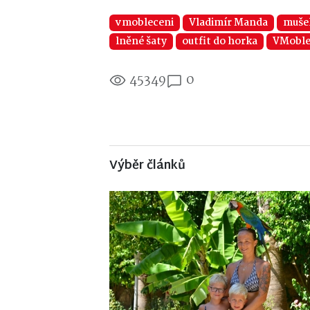
vmobleceni
Vladimír Manda
muše
lněné šaty
outfit do horka
VMoble
45349
0
Výběr článků