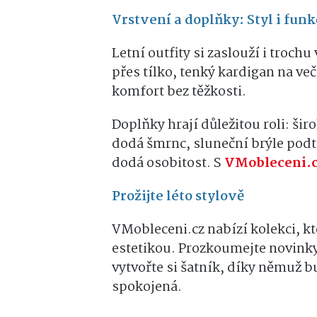
Vrstvení a doplňky: Styl i fun
Letní outfity si zaslouží i troch
přes tílko, tenký kardigan na ve
komfort bez těžkosti.
Doplňky hrají důležitou roli: ši
dodá šmrnc, sluneční brýle podt
dodá osobitost. S
VMobleceni.
Prožijte léto stylově
VMobleceni.cz nabízí kolekci, k
estetikou. Prozkoumejte novinky,
vytvořte si šatník, díky němuž bu
spokojená.