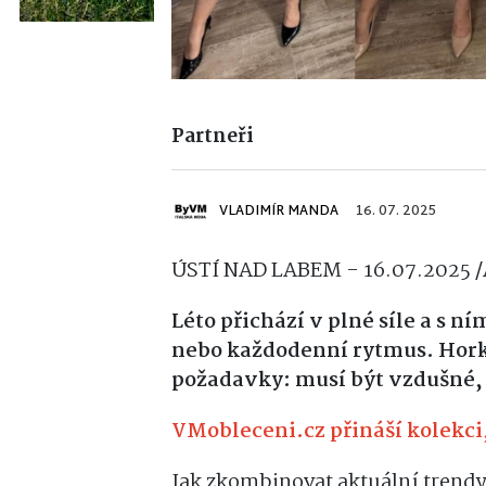
Partneři
VLADIMÍR MANDA
16. 07. 2025
ÚSTÍ NAD LABEM - 16.07.2025 /A
Léto přichází v plné síle a s ní
nebo každodenní rytmus. Horké
požadavky: musí být vzdušné, 
VMobleceni.cz přináší kolekci,
Jak zkombinovat aktuální trendy 