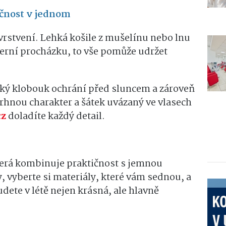
kčnost v jednom
u vrstvení. Lehká košile z mušelínu nebo lnu
černí procházku, to vše pomůže udržet
roký klobouk ochrání před sluncem a zároveň
rhnou charakter a šátek uvázaný ve vlasech
cz
doladíte každý detail.
terá kombinuje praktičnost s jemnou
 vyberte si materiály, které vám sednou, a
dete v létě nejen krásná, ale hlavně