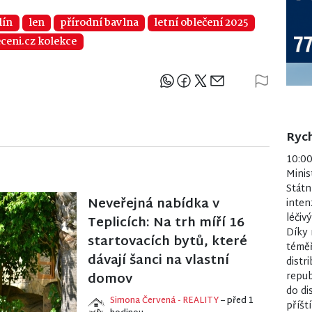
lín
len
přírodní bavlna
letní oblečení 2025
ceni.cz kolekce
Sdílejte článek
Rych
10:0
Minis
Státn
Neveřejná nabídka v
inten
léčiv
Teplicích: Na trh míří 16
Díky 
startovacích bytů, které
téměř
dávají šanci na vlastní
distr
domov
repub
do di
Simona Červená - REALITY
– před 1
příšt