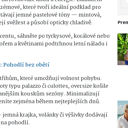
 krémové, které tvoří ideální podklad pro
távají jemné pastelové tóny — mintová,
jí svěžest a působí opticky chladivě.
Pre
centu, sáhněte po tyrkysové, korálové nebo
ořem a květinami podtrhnou letní náladu i
: Pohodlí bez obětí
střihům, které umožňují volnost pohybu.
oty typu palazzo či culottes, oversize košile
ádanějším kouskům sezóny. Minimalizují
ceníte zejména během nejteplejších dnů.
 jemná krajka, volánky či výšivky dodávají
 na pohodlí.