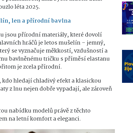
uzlo léta 2025.
lín, len a přírodní bavlna
 jsou přírodní materiály, které dovolí
hlavních hráčů je letos mušelín – jemný,
terý se vyznačuje měkkostí, vzdušností a
kému bavlněnému tričku s příměsí elastanu
itom je zcela přírodní.
 kdo hledají chladivý efekt a klasickou
 šaty z lnu nejen dobře vypadají, ale zároveň
rou nabídku modelů právě z těchto
m na letní komfort a eleganci.