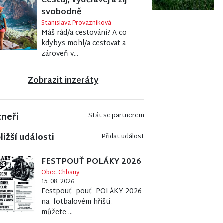
Cestuj, vydělávej a žij
svobodně
Stanislava Provazníková
Máš rád/a cestování? A co
kdybys mohl/a cestovat a
zároveň v...
Zobrazit inzeráty
tneři
Stát se partnerem
ližší události
Přidat událost
FESTPOUŤ POLÁKY 2026
Obec Chbany
15. 08. 2026
Festpouť pouť POLÁKY 2026
na fotbalovém hřišti,
můžete ...