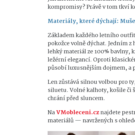
kompromisy? Právě v tom tkví ko
Materiály, které dýchají: Muše
Základem každého letního outfitu
pokožce volně dýchat. Jedním z 
lehký materiál ze 100% bavlny, k
ležérní elegancí. Oproti klasic
působí luxusnějším dojmem, a př
Len zůstává silnou volbou pro ty,
siluetu. Volné kalhoty, košile či
chrání před sluncem.
Na
VMobleceni.cz
najdete pest
materiálů — navržených s ohlede