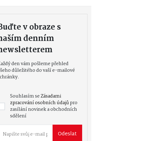
Buďte v obraze s
naším denním
newsletterem
Každý den vám pošleme přehled
šeho důležitého do vaší e-mailové
chránky.
Souhlasím se
Zásadami
zpracování osobních údajů
pro
zasílání novinek a obchodních
sdělení
Odeslat