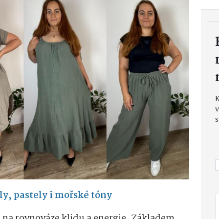
v
s
y, pastely i mořské tóny
á na rovnováze klidu a energie. Základem