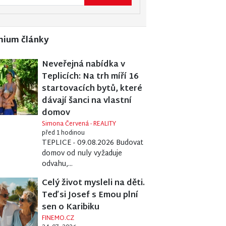
mium články
Neveřejná nabídka v
Teplicích: Na trh míří 16
startovacích bytů, které
dávají šanci na vlastní
domov
Simona Červená - REALITY
před 1 hodinou
TEPLICE - 09.08.2026 Budovat
domov od nuly vyžaduje
odvahu,...
Celý život mysleli na děti.
Teď si Josef s Emou plní
sen o Karibiku
FINEMO.CZ