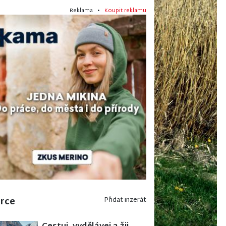
Reklama •
Koupit reklamu
erce
Přidat inzerát