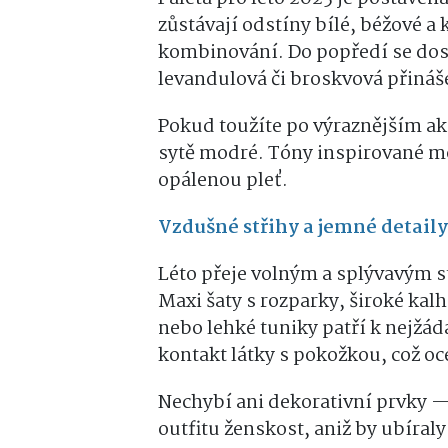
zůstávají odstíny bílé, béžové a
kombinování. Do popředí se dos
levandulová či broskvová přináše
Pokud toužíte po výraznějším ak
sytě modré. Tóny inspirované m
opálenou pleť.
Vzdušné střihy a jemné detaily
Léto přeje volným a splývavým 
Maxi šaty s rozparky, široké kalh
nebo lehké tuniky patří k nejž
kontakt látky s pokožkou, což o
Nechybí ani dekorativní prvky —
outfitu ženskost, aniž by ubíraly