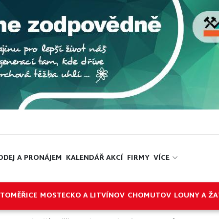
ODEJ A PRONÁJEM
KALENDÁŘ AKCÍ
FIRMY
VÍCE
ITOMĚŘICE
MOSTECKO A LITVÍNOV
CHOMUTOV
LOUNY A ŽA