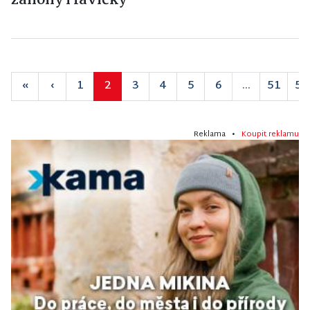
záhony i lavičky
«
‹
1
2
3
4
5
6
...
51
52
Reklama •
Koupit reklamu