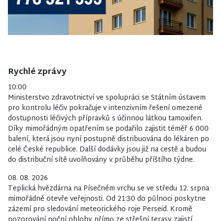
Rychlé zprávy
10:00
Ministerstvo zdravotnictví ve spolupráci se Státním ústavem
pro kontrolu léčiv pokračuje v intenzivním řešení omezené
dostupnosti léčivých přípravků s účinnou látkou tamoxifen.
Díky mimořádným opatřením se podařilo zajistit téměř 6 000
balení, která jsou nyní postupně distribuována do lékáren po
celé České republice. Další dodávky jsou již na cestě a budou
do distribuční sítě uvolňovány v průběhu příštího týdne.
08. 08. 2026
Teplická hvězdárna na Písečném vrchu se ve středu 12. srpna
mimořádně otevře veřejnosti. Od 21:30 do půlnoci poskytne
zázemí pro sledování meteorického roje Perseid. Kromě
pozorování noční oblohy přímo ze střešní terasy zajistí