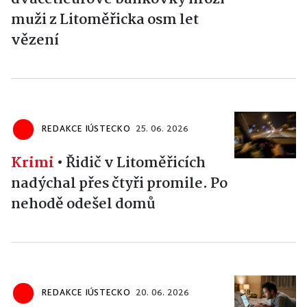
muži z Litoměřicka osm let
vězení
REDAKCE IÚSTECKO
25. 06. 2026
Krimi
•
Řidič v Litoměřicích
nadýchal přes čtyři promile. Po
nehodě odešel domů
REDAKCE IÚSTECKO
20. 06. 2026