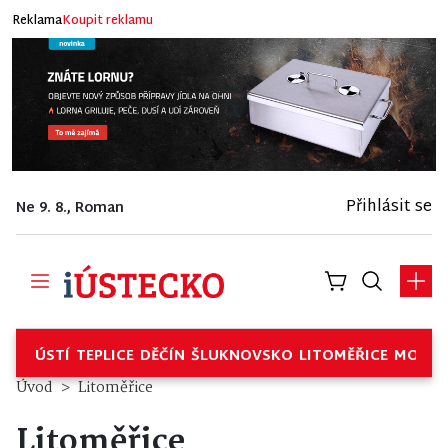
Reklama
Koupit reklamu
Přihlásit se
Ne 9. 8., Roman
ÚSTÍ
TEPLICE
DĚČÍN
ŠLUKNOVSKO
LITOMĚŘICE
MOSTE
Úvod
Litoměřice
Litoměřice