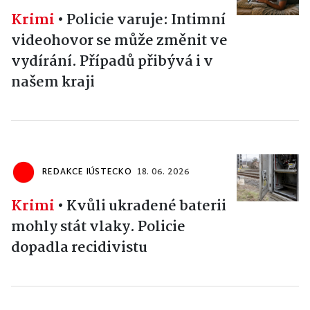
Krimi
•
Policie varuje: Intimní
videohovor se může změnit ve
vydírání. Případů přibývá i v
našem kraji
REDAKCE IÚSTECKO
18. 06. 2026
Krimi
•
Kvůli ukradené baterii
mohly stát vlaky. Policie
dopadla recidivistu