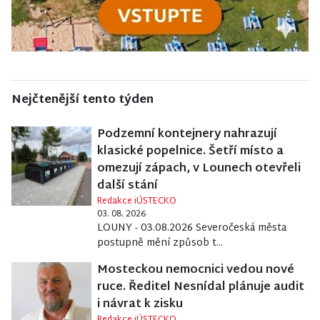
Nejčtenější tento týden
Podzemní kontejnery nahrazují
klasické popelnice. Šetří místo a
omezují zápach, v Lounech otevřeli
další stání
Redakce iÚSTECKO
03. 08. 2026
LOUNY - 03.08.2026 Severočeská města
postupně mění způsob t...
Mosteckou nemocnici vedou nové
ruce. Ředitel Nesnídal plánuje audit
i návrat k zisku
Redakce iÚSTECKO