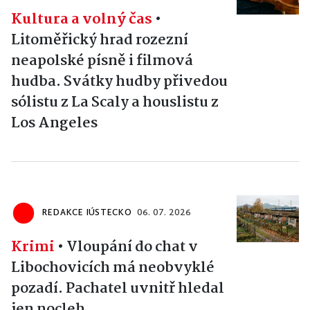
Kultura a volný čas
•
Litoměřický hrad rozezní
neapolské písně i filmová
hudba. Svátky hudby přivedou
sólistu z La Scaly a houslistu z
Los Angeles
REDAKCE IÚSTECKO
06. 07. 2026
Krimi
•
Vloupání do chat v
Libochovicích má neobvyklé
pozadí. Pachatel uvnitř hledal
jen nocleh