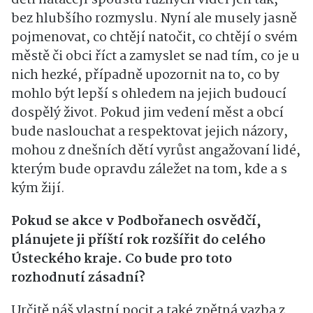
bez hlubšího rozmyslu
. Nyní ale musely jasně
pojmenovat, co chtějí natočit, co chtějí o svém
městě či obci říct a zamyslet se nad tím, co je u
nich hezké, případně upozornit na to, co by
mohlo být lepší s ohledem na jejich budoucí
dospělý život
. Pokud jim vedení měst a obcí
bude naslouchat a respektovat jejich názory,
mohou z dnešních dětí vyrůst angažovaní lidé,
kterým bude opravdu záležet na tom, kde a s
kým žijí
.
Pokud se akce v Podbořanech osvědčí,
plánujete ji příští rok rozšířit do celého
Ústeckého kraje. Co bude pro toto
rozhodnutí zásadní?
Určitě náš vlastní pocit a také zpětná vazba z