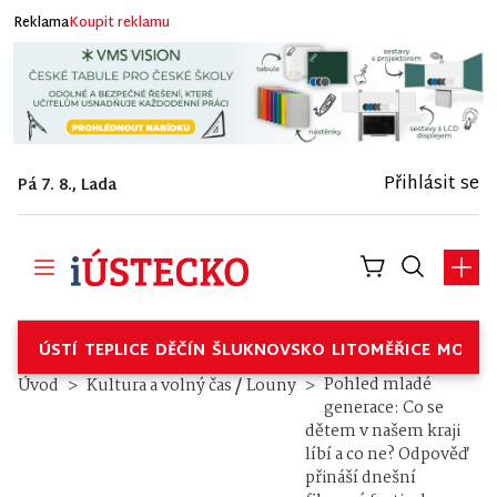
Reklama
Koupit reklamu
Přihlásit se
Pá 7. 8., Lada
ÚSTÍ
TEPLICE
DĚČÍN
ŠLUKNOVSKO
LITOMĚŘICE
MOSTE
/
Pohled mladé
Úvod
Kultura a volný čas
Louny
generace: Co se
dětem v našem kraji
líbí a co ne? Odpověď
přináší dnešní