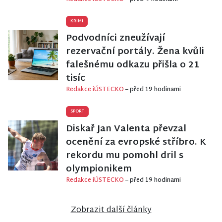
KRIMI
Podvodníci zneužívají
rezervační portály. Žena kvůli
falešnému odkazu přišla o 21
tisíc
Redakce iÚSTECKO
– před 19 hodinami
SPORT
Diskař Jan Valenta převzal
ocenění za evropské stříbro. K
rekordu mu pomohl dril s
olympionikem
Redakce iÚSTECKO
– před 19 hodinami
Zobrazit další články