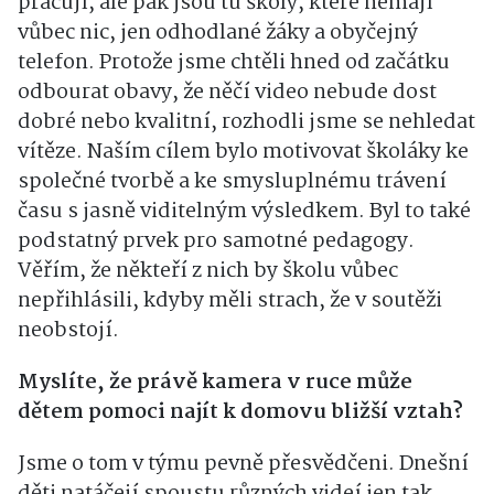
pracují, ale pak jsou tu školy, které nemají
vůbec nic, jen odhodlané žáky a obyčejný
telefon
. Protože jsme chtěli hned od začátku
odbourat obavy, že něčí video nebude dost
dobré nebo kvalitní, rozhodli jsme se nehledat
vítěze
. Naším cílem bylo motivovat školáky ke
společné tvorbě a ke smysluplnému trávení
času s jasně viditelným výsledkem
. Byl to také
podstatný prvek pro samotné pedagogy
.
Věřím, že někteří z nich by školu vůbec
nepřihlásili, kdyby měli strach, že v soutěži
neobstojí
.
Myslíte, že právě kamera v ruce může
dětem pomoci najít k domovu bližší vztah?
Jsme o tom v týmu pevně přesvědčeni
. Dnešní
děti natáčejí spoustu různých videí jen tak,