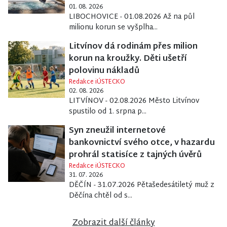
01. 08. 2026
LIBOCHOVICE - 01.08.2026 Až na půl
milionu korun se vyšplha...
Litvínov dá rodinám přes milion
korun na kroužky. Děti ušetří
polovinu nákladů
Redakce iÚSTECKO
02. 08. 2026
LITVÍNOV - 02.08.2026 Město Litvínov
spustilo od 1. srpna p...
Syn zneužil internetové
bankovnictví svého otce, v hazardu
prohrál statisíce z tajných úvěrů
Redakce iÚSTECKO
31. 07. 2026
DĚČÍN - 31.07.2026 Pětašedesátiletý muž z
Děčína chtěl od s...
Zobrazit další články