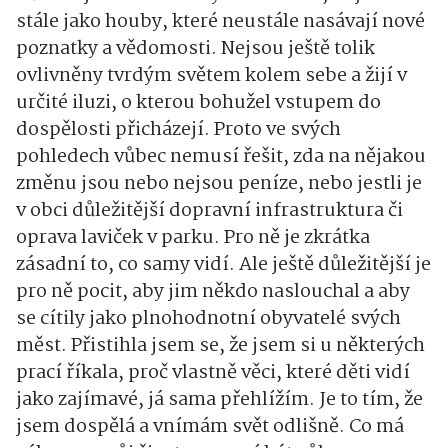
stále jako houby, které neustále nasávají nové
poznatky a vědomosti
. Nejsou ještě tolik
ovlivněny tvrdým světem kolem sebe a žijí v
určité iluzi, o kterou bohužel vstupem do
dospělosti přicházejí
. Proto ve svých
pohledech vůbec nemusí řešit, zda na nějakou
změnu jsou nebo nejsou peníze, nebo jestli je
v obci důležitější dopravní infrastruktura či
oprava laviček v parku
. Pro ně je zkrátka
zásadní to, co samy vidí
. Ale ještě důležitější je
pro ně pocit, aby jim někdo naslouchal a aby
se cítily jako plnohodnotní obyvatelé svých
měst
. Přistihla jsem se, že jsem si u některých
prací říkala, proč vlastně věci, které děti vidí
jako zajímavé, já sama přehlížím
. Je to tím, že
jsem dospělá a vnímám svět odlišně
. Co má