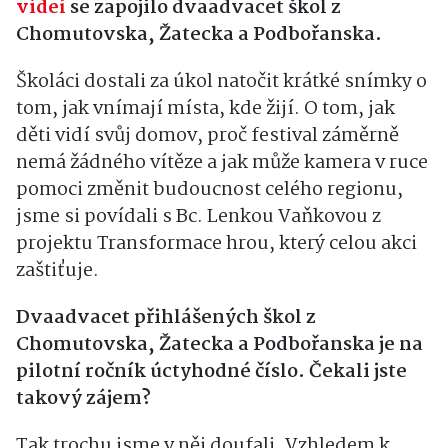
videí
se zapojilo dvaadvacet škol z
Chomutovska, Žatecka a Podbořanska
.
Školáci dostali za úkol natočit krátké snímky o
tom, jak vnímají místa, kde žijí
. O tom, jak
děti vidí svůj domov, proč festival záměrně
nemá žádného vítěze a jak může kamera v ruce
pomoci změnit budoucnost celého regionu,
jsme si povídali s Bc. Lenkou Vaňkovou z
projektu Transformace hrou, který celou akci
zaštiťuje
.
Dvaadvacet přihlášených škol z
Chomutovska, Žatecka a Podbořanska je na
pilotní ročník úctyhodné číslo. Čekali jste
takový zájem?
Tak trochu jsme v něj doufali
. Vzhledem k