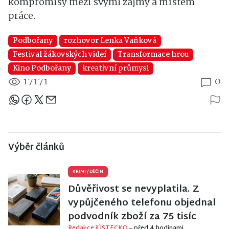
kompromisy mezi svými zájmy a místem
práce
.
Podbořany
rozhovor Lenka Vaňková
Festival žákovských videí
Transformace hrou
Kino Podbořany
kreativní průmysl
17171
0
Sdílejte článek
Výběr článků
KRIMI
/
DĚČÍN
Důvěřivost se nevyplatila. Z
vypůjčeného telefonu objednal
podvodník zboží za 75 tisíc
Redakce iÚSTECKO
– před 4 hodinami