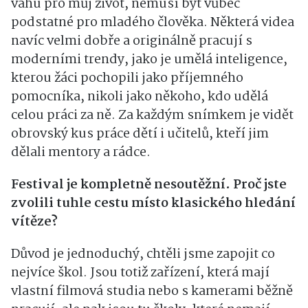
váhu pro můj život, nemusí být vůbec
podstatné pro mladého člověka
. Některá videa
navíc velmi dobře a originálně pracují s
moderními trendy, jako je umělá inteligence,
kterou žáci pochopili jako příjemného
pomocníka, nikoli jako někoho, kdo udělá
celou práci za ně
. Za každým snímkem je vidět
obrovský kus práce dětí i učitelů, kteří jim
dělali mentory a rádce
.
Festival je kompletně nesoutěžní. Proč jste
zvolili tuhle cestu místo klasického hledání
vítěze?
Důvod je jednoduchý, chtěli jsme zapojit co
nejvíce škol
. Jsou totiž zařízení, která mají
vlastní filmová studia nebo s kamerami běžně