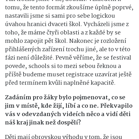
tomu, že tento formát zkoušíme úplně poprvé,
nastavili jsme si sami pro sebe logickou
úvahou hranici dvaceti škol
. Vycházeli jsme z
toho, že máme čtyři oblasti a z každé by se
mohlo zapojit pět škol
. Nakonec je rozložení
přihlášených zařízení trochu jiné, ale to v této
fázi není důležité
. Pevně věříme, že se festival
povede, schools si to mezi sebou řeknou a
příště budeme muset registrace uzavírat ještě
před termínem kvůli naplněné kapacitě
.
Zadáním pro žáky bylo pojmenovat, co se
jim v místě, kde žijí, líbí a co ne. Překvapilo
vás v odevzdaných videích něco a vidí děti
náš kraj jinak než dospělí?
Děti mají obrovskou výhodu v tom, že jsou