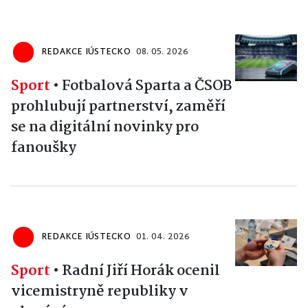
REDAKCE IÚSTECKO
08. 05. 2026
Sport
•
Fotbalová Sparta a ČSOB
prohlubují partnerství, zaměří
se na digitální novinky pro
fanoušky
REDAKCE IÚSTECKO
01. 04. 2026
Sport
•
Radní Jiří Horák ocenil
vicemistryně republiky v