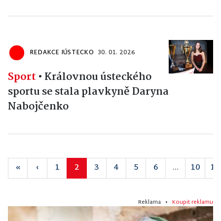
REDAKCE IÚSTECKO
30. 01. 2026
Sport
•
Královnou ústeckého
sportu se stala plavkyně Daryna
Nabojčenko
«
‹
1
2
3
4
5
6
...
10
11
Reklama •
Koupit reklamu