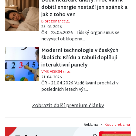
Doba neustálé únavy: Proč vám k
dobití energie nestačí jen spánek a
jak z toho ven
Biorezonance21
23. 05. 2026
ČR - 23.05.2026 Lidský organismus se
nevyvíjel obklopený...
Moderní technologie v českých
školách: Křídu a tabuli doplňují
interaktivní panely
VMS VISION s.r.o.
21. 04. 2026
ČR - 21.04.2026 Vzdělávání prochází v
posledních letech výr...
Zobrazit další premium články
Reklama •
Koupit reklamu