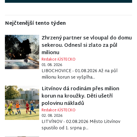
Nejčtenější tento týden
Zhrzený partner se vloupal do domu
sekerou. Odnesl si zlato za půl
milionu
Redakce iÚSTECKO
01. 08. 2026
LIBOCHOVICE - 01.08.2026 Až na půl
milionu korun se vyšplha...
Litvínov dá rodinám přes milion
korun na kroužky. Děti ušetří
polovinu nákladů
Redakce iÚSTECKO
02. 08. 2026
LITVÍNOV - 02.08.2026 Město Litvínov
spustilo od 1. srpna p...