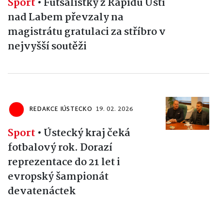
Sport
•
Futsalistky z Rapidu Ústí
nad Labem převzaly na
magistrátu gratulaci za stříbro v
nejvyšší soutěži
REDAKCE IÚSTECKO
19. 02. 2026
Sport
•
Ústecký kraj čeká
fotbalový rok. Dorazí
reprezentace do 21 let i
evropský šampionát
devatenáctek