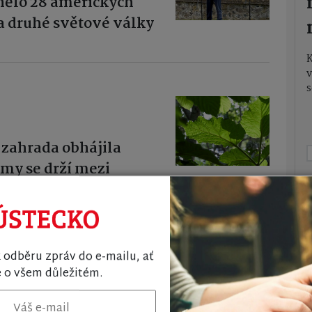
nělo 28 amerických
 za druhé světové války
v
s
 zahrada obhájila
omy se drží mezi
k odběru zpráv do e-mailu, ať
e o všem důležitém.
Pre