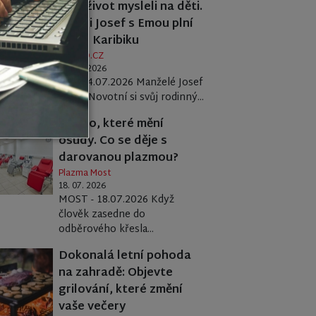
Celý život mysleli na děti.
Teď si Josef s Emou plní
sen o Karibiku
FINEMO.CZ
24. 07. 2026
ČR - 24.07.2026 Manželé Josef
a Ema Novotní si svůj rodinný...
Křeslo, které mění
osudy. Co se děje s
darovanou plazmou?
Plazma Most
18. 07. 2026
MOST - 18.07.2026 Když
člověk zasedne do
odběrového křesla...
Dokonalá letní pohoda
na zahradě: Objevte
grilování, které změní
vaše večery