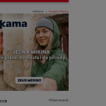
Reklama •
Koupit reklamu
erce
Přidat inzerát