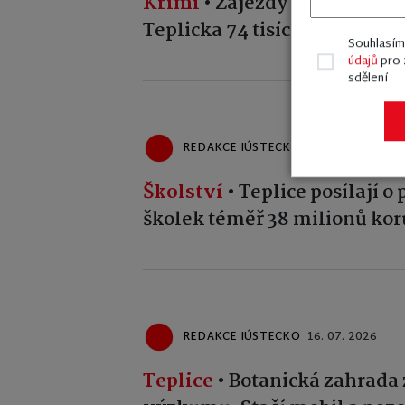
Krimi
•
Zájezdy snů na Faceb
Teplicka 74 tisíc korun. Nik
Souhlasí
údajů
pro 
sdělení
REDAKCE IÚSTECKO
18. 07. 2026
Školství
•
Teplice posílají o
školek téměř 38 milionů ko
REDAKCE IÚSTECKO
16. 07. 2026
Teplice
•
Botanická zahrada 