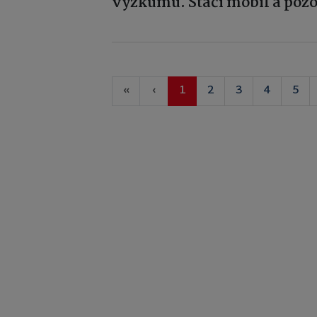
výzkumu. Stačí mobil a pozo
«
‹
1
2
3
4
5