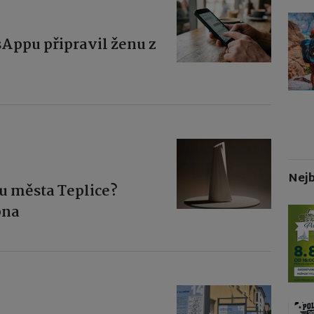
Appu připravil ženu z
Nejb
nu města Teplice?
pna