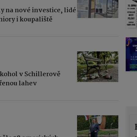
y na nové investice, lidé
iory i koupaliště
kohol v Schillerově
vřenou lahev