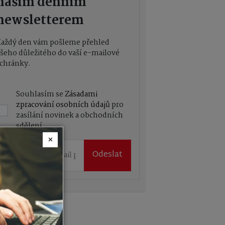
naším denním
newsletterem
Každý den vám pošleme přehled
šeho důležitého do vaší e-mailové
chránky.
Souhlasím se
Zásadami
zpracování osobních údajů
pro
zasílání novinek a obchodních
sdělení
×
Odeslat
mium články