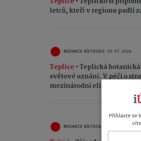
Teplice
•
Teplicko si připom
letců, kteří v regionu padli
REDAKCE IÚSTECKO
20. 07. 2026
Teplice
•
Teplická botanická
světové uznání. V péči o str
mezinárodní elitou
Přihlaste se 
vít
REDAKCE IÚSTECKO
19. 07. 2026
Váš e-mail