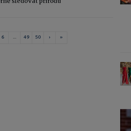
rně sledovat přírodu
6
...
49
50
›
»