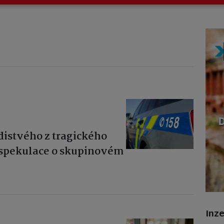
distvého z tragického
a spekulace o skupinovém
Inz