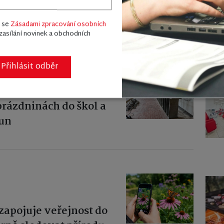
ooku stály ženu z
am neodletí
m se
Zásadami zpracování osobních
zasílání novinek a obchodních
Přihlásit odběr
 prázdninách do škol a
run
zapojuje veřejnost do