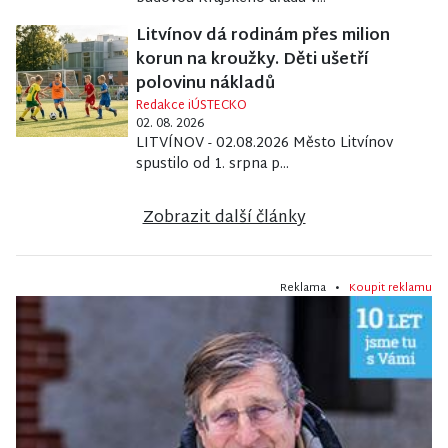
Litvínov dá rodinám přes milion
korun na kroužky. Děti ušetří
polovinu nákladů
Redakce iÚSTECKO
02. 08. 2026
LITVÍNOV - 02.08.2026 Město Litvínov
spustilo od 1. srpna p...
Zobrazit další články
Reklama •
Koupit reklamu