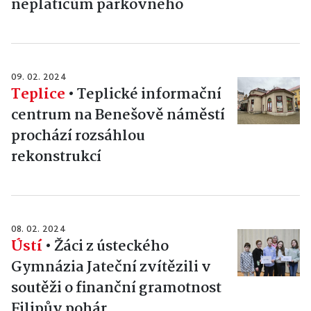
neplatičům parkovného
09. 02. 2024
Teplice
•
Teplické informační
centrum na Benešově náměstí
prochází rozsáhlou
rekonstrukcí
08. 02. 2024
Ústí
•
Žáci z ústeckého
Gymnázia Jateční zvítězili v
soutěži o finanční gramotnost
Filipův pohár