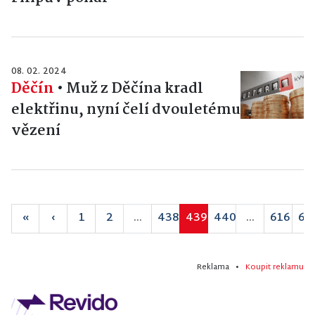
08. 02. 2024
Děčín
•
Muž z Děčína kradl
elektřinu, nyní čelí dvouletému
vězení
«
‹
1
2
...
438
439
440
...
616
61
Reklama •
Koupit reklamu