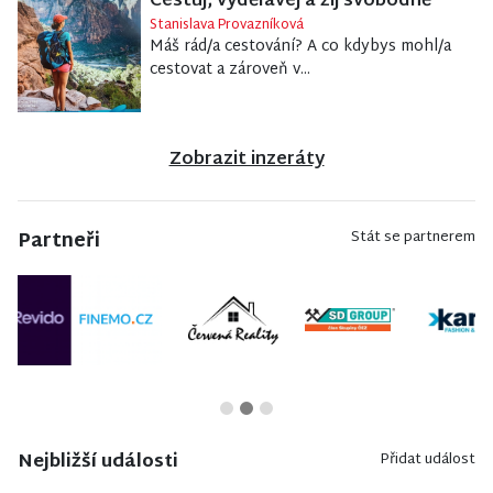
Cestuj, vydělávej a žij svobodně
Stanislava Provazníková
Máš rád/a cestování? A co kdybys mohl/a
cestovat a zároveň v...
Zobrazit inzeráty
Partneři
Stát se partnerem
Nejbližší události
Přidat událost