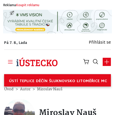
Reklama
Koupit reklamu
Přihlásit se
Pá 7. 8., Lada
ÚSTÍ
TEPLICE
DĚČÍN
ŠLUKNOVSKO
LITOMĚŘICE
MOSTE
Úvod
Autor
Miroslav Nauš
Miroslav Nauš