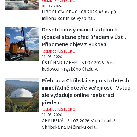
Redakce iÚSTECKO
01. 08. 2026
LIBOCHOVICE - 01.08.2026 Až na půl
milionu korun se vyšplha...
Desetitunový mamut z důlních
rýpadel stane před úřadem v Ústí.
Připomene objev z Bukova
Redakce iÚSTECKO
31. 07. 2026
ÚSTÍ NAD LABEM - 31.07.2026 Před
budovou Krajského úřadu v...
Přehrada Chřibská se po sto letech
mimořádně otevře veřejnosti. Vstup
ale vyžaduje online registraci
předem
Redakce iÚSTECKO
31. 07. 2026
CHŘIBSKÁ - 31.07.2026 Vodní nádrž
Chřibská na Děčínsku osla...