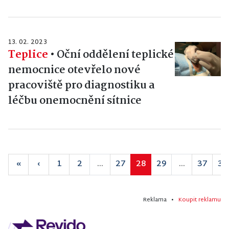
13. 02. 2023
Teplice
•
Oční oddělení teplické
nemocnice otevřelo nové
pracoviště pro diagnostiku a
léčbu onemocnění sítnice
«
‹
1
2
...
27
28
29
...
37
38
Reklama •
Koupit reklamu