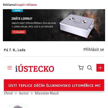
Reklama
Koupit reklamu
Přihlásit se
Pá 7. 8., Lada
ÚSTÍ
TEPLICE
DĚČÍN
ŠLUKNOVSKO
LITOMĚŘICE
MOSTE
Úvod
Autor
Miroslav Nauš