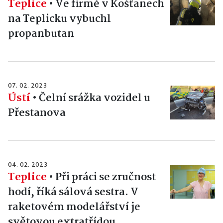
Teplice
•
Ve firmě v Košťanech
na Teplicku vybuchl
propanbutan
07. 02. 2023
Ústí
•
Čelní srážka vozidel u
Přestanova
04. 02. 2023
Teplice
•
Při práci se zručnost
hodí, říká sálová sestra. V
raketovém modelářství je
světovou extratřídou