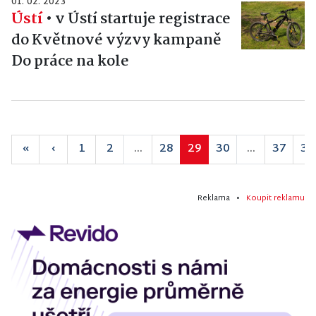
01. 02. 2023
Ústí
•
v Ústí startuje registrace
do Květnové výzvy kampaně
Do práce na kole
«
‹
1
2
...
28
29
30
...
37
38
Reklama •
Koupit reklamu