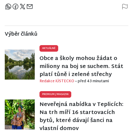
Sdílejte článek
Výběr článků
AKTUÁLNĚ
Obce a školy mohou žádat o
miliony na boj se suchem. Stát
platí tůně i zelené střechy
Redakce iÚSTECKO
– před 43 minutami
PREMIUM
/
MAGAZIN
Neveřejná nabídka v Teplicích:
Na trh míří 16 startovacích
bytů, které dávají šanci na
vlastní domov