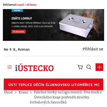
Reklama
Koupit reklamu
Přihlásit se
Ne 9. 8., Roman
ÚSTÍ
TEPLICE
DĚČÍN
ŠLUKNOVSKO
LITOMĚŘICE
MOSTE
Falešné lístky na Ligu mistrů: Dva muži z
Úvod
Krimi
Ústeckého kraje podvedli desítky
fotbalových fanoušků