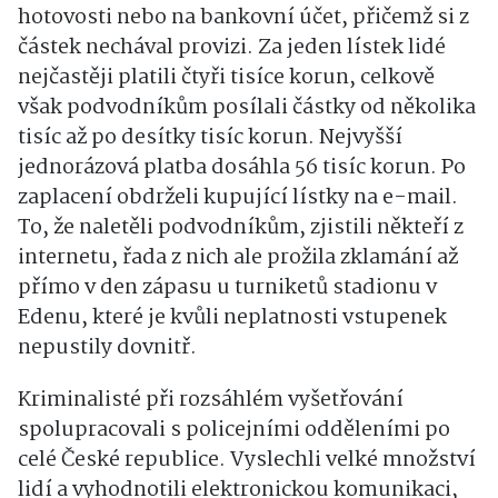
hotovosti nebo na bankovní účet, přičemž si z
částek nechával provizi. Za jeden lístek lidé
nejčastěji platili čtyři tisíce korun, celkově
však podvodníkům posílali částky od několika
tisíc až po desítky tisíc korun. Nejvyšší
jednorázová platba dosáhla 56 tisíc korun. Po
zaplacení obdrželi kupující lístky na e-mail.
To, že naletěli podvodníkům, zjistili někteří z
internetu, řada z nich ale prožila zklamání až
přímo v den zápasu u turniketů stadionu v
Edenu, které je kvůli neplatnosti vstupenek
nepustily dovnitř.
Kriminalisté při rozsáhlém vyšetřování
spolupracovali s policejními odděleními po
celé České republice. Vyslechli velké množství
lidí a vyhodnotili elektronickou komunikaci,