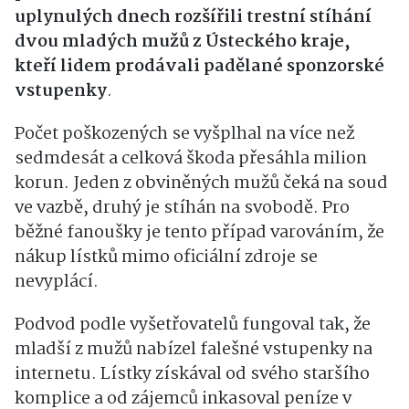
uplynulých dnech rozšířili trestní stíhání
dvou mladých mužů z Ústeckého kraje,
kteří lidem prodávali padělané sponzorské
vstupenky
.
Počet poškozených se vyšplhal na více než
sedmdesát a celková škoda přesáhla milion
korun. Jeden z obviněných mužů čeká na soud
ve vazbě, druhý je stíhán na svobodě. Pro
běžné fanoušky je tento případ varováním, že
nákup lístků mimo oficiální zdroje se
nevyplácí.
Podvod podle vyšetřovatelů fungoval tak, že
mladší z mužů nabízel falešné vstupenky na
internetu. Lístky získával od svého staršího
komplice a od zájemců inkasoval peníze v