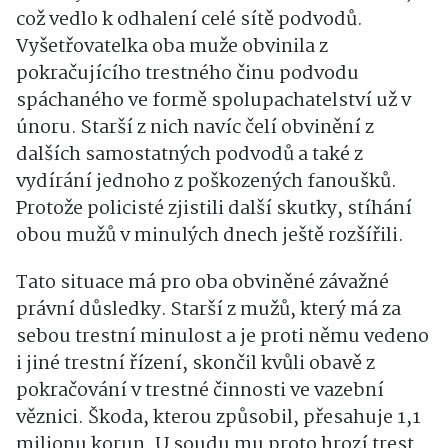
což vedlo k odhalení celé sítě podvodů.
Vyšetřovatelka oba muže obvinila z
pokračujícího trestného činu podvodu
spáchaného ve formě spolupachatelství už v
únoru. Starší z nich navíc čelí obvinění z
dalších samostatných podvodů a také z
vydírání jednoho z poškozených fanoušků.
Protože policisté zjistili další skutky, stíhání
obou mužů v minulých dnech ještě rozšířili.
Tato situace má pro oba obviněné závažné
právní důsledky. Starší z mužů, který má za
sebou trestní minulost a je proti němu vedeno
i jiné trestní řízení, skončil kvůli obavě z
pokračování v trestné činnosti ve vazební
věznici. Škoda, kterou způsobil, přesahuje 1,1
milionu korun. U soudu mu proto hrozí trest