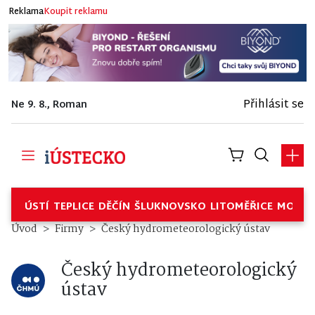
Reklama
Koupit reklamu
Přihlásit se
Ne 9. 8., Roman
ÚSTÍ
TEPLICE
DĚČÍN
ŠLUKNOVSKO
LITOMĚŘICE
MOSTE
Český hydrometeorologický úst
Úvod
Firmy
Český hydrometeorologický ústav
Český hydrometeorologický
ústav