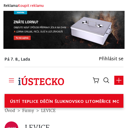
Reklama
Koupit reklamu
Přihlásit se
Pá 7. 8., Lada
ÚSTÍ
TEPLICE
DĚČÍN
ŠLUKNOVSKO
LITOMĚŘICE
MOSTE
LEVICE – Firmy
Úvod
Firmy
LEVICE