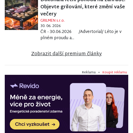
Dokonalá letní pohoda na zahradě:
Objevte grilování, které změní vaše
večery
GRILMEN s.r.o.
30. 06. 2026
ČR - 30.06.2026 /Advertorial/ Léto je v
plném proudu a...
Zobrazit další premium články
Reklama •
Koupit reklamu