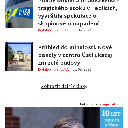
Policie obvinila mladistvého z
tragického útoku v Teplicích,
vyvrátila spekulace o
skupinovém napadení
Redakce iÚSTECKO
- 05. 08. 2026
ÚSTÍ
Průhled do minulosti. Nové
panely v centru Ústí ukazují
zmizelé budovy
Redakce iÚSTECKO
- 05. 08. 2026
Zobrazit další články
Reklama •
Koupit reklamu