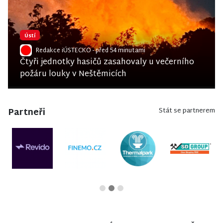
Ústí
Redakce iÚSTECKO
- před 54 minutami
Čtyři jednotky hasičů zasahovaly u večerního
požáru louky v Neštěmicích
Partneři
Stát se partnerem