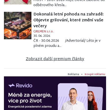
MOST - 18.07.2026 Když člověk zasedne do
odběrového křesla...
Dokonalá letní pohoda na zahradě:
Objevte grilování, které změní vaše
večery
GRILMEN s.r.o.
30. 06. 2026
ČR - 30.06.2026 /Advertorial/ Léto je v
plném proudu a...
Zobrazit další premium články
Reklama •
Koupit reklamu