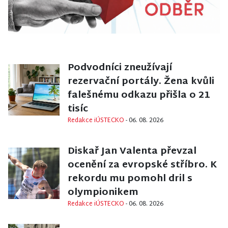
KRIMI
Podvodníci zneužívají
rezervační portály. Žena kvůli
falešnému odkazu přišla o 21
tisíc
Redakce iÚSTECKO
- 06. 08. 2026
SPORT
Diskař Jan Valenta převzal
ocenění za evropské stříbro. K
rekordu mu pomohl dril s
olympionikem
Redakce iÚSTECKO
- 06. 08. 2026
KULTURA A VOLNÝ ČAS
/
LITOMĚŘICE