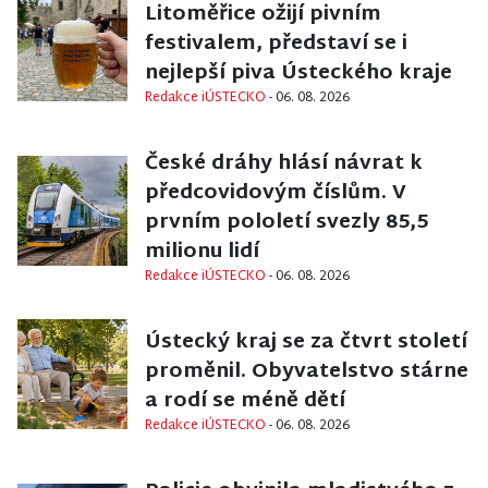
Litoměřice ožijí pivním
festivalem, představí se i
nejlepší piva Ústeckého kraje
Redakce iÚSTECKO
- 06. 08. 2026
EKONOMIKA
České dráhy hlásí návrat k
předcovidovým číslům. V
prvním pololetí svezly 85,5
milionu lidí
Redakce iÚSTECKO
- 06. 08. 2026
AKTUÁLNĚ
Ústecký kraj se za čtvrt století
proměnil. Obyvatelstvo stárne
a rodí se méně dětí
Redakce iÚSTECKO
- 06. 08. 2026
KRIMI
/
TEPLICE