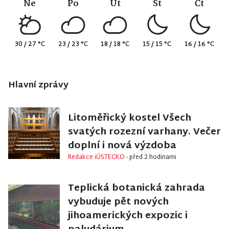
Ne
Po
Út
St
Čt
30 / 27 °C
23 / 23 °C
18 / 18 °C
15 / 15 °C
16 / 16 °C
Hlavní zprávy
KULTURA A VOLNÝ ČAS
/
LITOMĚŘICE
Litoměřický kostel Všech
svatých rozezní varhany. Večer
doplní i nová výzdoba
Redakce iÚSTECKO
- před 2 hodinami
TEPLICE
Teplická botanická zahrada
vybuduje pět nových
jihoamerických expozic i