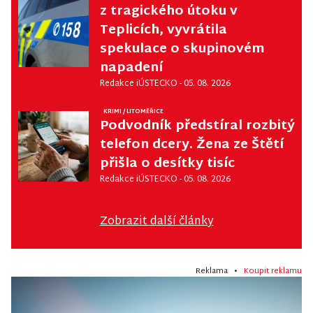
z tragického útoku v
Teplicích, vyvrátila
spekulace o skupinovém
napadení
Redakce iÚSTECKO
- 05. 08. 2026
KRIMI
/
LITOMĚŘICE
Podvodník předstíral rozbitý
telefon dcery. Žena ze Štětí
přišla o desítky tisíc
Redakce iÚSTECKO
- 05. 08. 2026
Zobrazit další články
Reklama •
Koupit reklamu