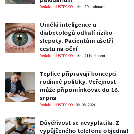
paludárium
Redakce iÚSTECKO
- před 20 hodinami
MAGAZIN
Umělá inteligence u
diabetologů odhalí riziko
slepoty. Pacientům ušetří
cestu na oční
Redakce iÚSTECKO
- před 21 hodinami
TEPLICE
Teplice připravují koncepci
rodinné politiky. Veřejnost
může připomínkovat do 16.
srpna
Redakce iÚSTECKO
- 08. 08. 2026
KRIMI
/
DĚČÍN
Důvěřivost se nevyplatila. Z
vypůjčeného telefonu objednal