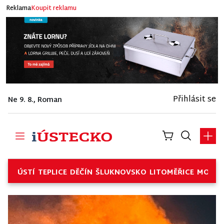
Reklama
Koupit reklamu
Přihlásit se
Ne 9. 8., Roman
ÚSTÍ
TEPLICE
DĚČÍN
ŠLUKNOVSKO
LITOMĚŘICE
MOSTE