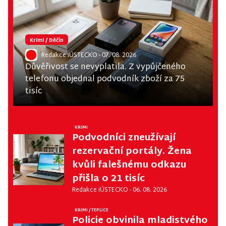
Krimi
/
Děčín
Redakce iÚSTECKO
- 07. 08. 2026
Důvěřivost se nevyplatila. Z vypůjčeného
telefonu objednal podvodník zboží za 75
tisíc
KRIMI
Podvodníci zneužívají
rezervační portály. Žena
kvůli falešnému odkazu
přišla o 21 tisíc
Redakce iÚSTECKO
- 06. 08. 2026
KRIMI
/
TEPLICE
Policie obvinila mladistvého