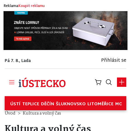
Reklama
Koupit reklamu
Přihlásit se
Pá 7. 8., Lada
ÚSTÍ
TEPLICE
DĚČÍN
ŠLUKNOVSKO
LITOMĚŘICE
MOSTE
Úvod
Kultura a volný čas
Kultura a volný čas