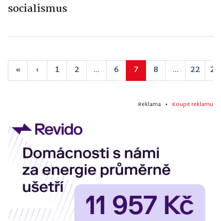
socialismus
«
‹
1
2
...
6
7
8
...
22
23
Reklama •
Koupit reklamu