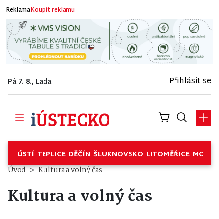
Reklama
Koupit reklamu
Přihlásit se
Pá 7. 8., Lada
ÚSTÍ
TEPLICE
DĚČÍN
ŠLUKNOVSKO
LITOMĚŘICE
MOSTE
Úvod
Kultura a volný čas
Kultura a volný čas