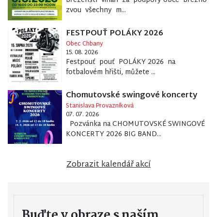
Březenští vinaři za podpory obce Březno
zvou všechny m...
FESTPOUŤ POLÁKY 2026
Obec Chbany
15. 08. 2026
Festpouť pouť POLÁKY 2026 na
fotbalovém hřišti, můžete ...
Chomutovské swingové koncerty
Stanislava Provazníková
07. 07. 2026
Pozvánka na CHOMUTOVSKÉ SWINGOVÉ
KONCERTY 2026 BIG BAND...
Zobrazit kalendář akcí
Buďte v obraze s naším