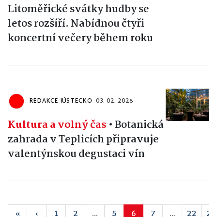
Litoměřické svátky hudby se
letos rozšíří. Nabídnou čtyři
koncertní večery během roku
REDAKCE IÚSTECKO
03. 02. 2026
Kultura a volný čas
•
Botanická
zahrada v Teplicích připravuje
valentýnskou degustaci vín
«
‹
1
2
...
5
6
7
...
22
23