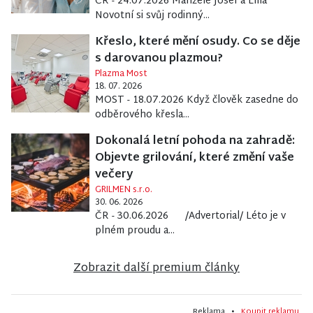
ČR - 24.07.2026 Manželé Josef a Ema
Novotní si svůj rodinný...
Křeslo, které mění osudy. Co se děje
s darovanou plazmou?
Plazma Most
18. 07. 2026
MOST - 18.07.2026 Když člověk zasedne do
odběrového křesla...
Dokonalá letní pohoda na zahradě:
Objevte grilování, které změní vaše
večery
GRILMEN s.r.o.
30. 06. 2026
ČR - 30.06.2026 /Advertorial/ Léto je v
plném proudu a...
Zobrazit další premium články
Reklama •
Koupit reklamu