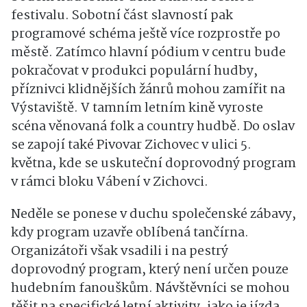
festivalu. Sobotní část slavností pak
programové schéma ještě více rozprostře po
městě. Zatímco hlavní pódium v centru bude
pokračovat v produkci populární hudby,
příznivci klidnějších žánrů mohou zamířit na
Výstaviště. V tamním letním kině vyroste
scéna věnovaná folk a country hudbě. Do oslav
se zapojí také Pivovar Zichovec v ulici 5.
května, kde se uskuteční doprovodný program
v rámci bloku Vábení v Zichovci.
Neděle se ponese v duchu společenské zábavy,
kdy program uzavře oblíbená tančírna.
Organizátoři však vsadili i na pestrý
doprovodný program, který není určen pouze
hudebním fanouškům. Návštěvníci se mohou
těšit na specifické letní aktivity, jako je jízda