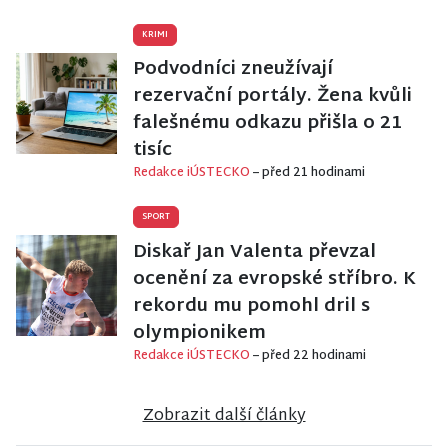
KRIMI
Podvodníci zneužívají
rezervační portály. Žena kvůli
falešnému odkazu přišla o 21
tisíc
Redakce iÚSTECKO
– před 21 hodinami
SPORT
Diskař Jan Valenta převzal
ocenění za evropské stříbro. K
rekordu mu pomohl dril s
olympionikem
Redakce iÚSTECKO
– před 22 hodinami
Zobrazit další články