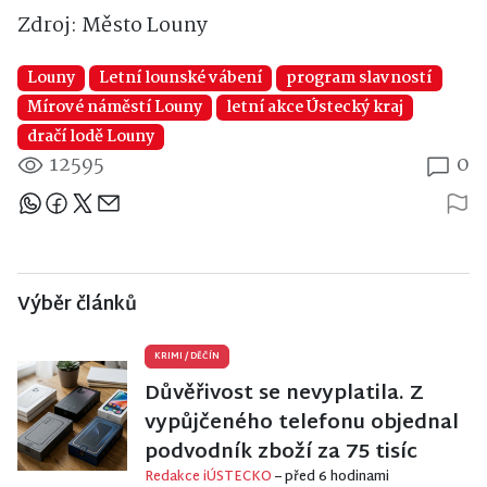
Zdroj: Město Louny
Louny
Letní lounské vábení
program slavností
Mírové náměstí Louny
letní akce Ústecký kraj
dračí lodě Louny
12595
0
Sdílejte článek
Výběr článků
KRIMI
/
DĚČÍN
Důvěřivost se nevyplatila. Z
vypůjčeného telefonu objednal
podvodník zboží za 75 tisíc
Redakce iÚSTECKO
– před 6 hodinami