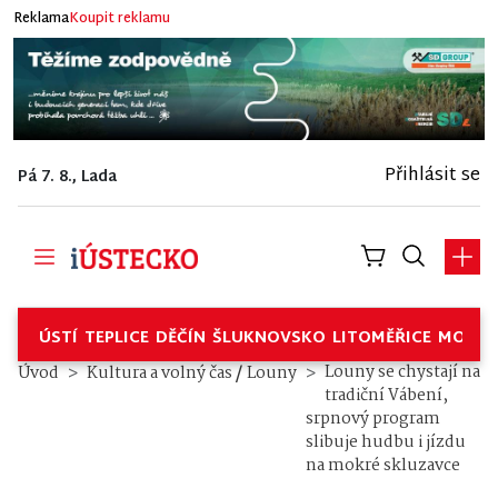
Reklama
Koupit reklamu
Přihlásit se
Pá 7. 8., Lada
ÚSTÍ
TEPLICE
DĚČÍN
ŠLUKNOVSKO
LITOMĚŘICE
MOSTE
/
Louny se chystají na
Úvod
Kultura a volný čas
Louny
tradiční Vábení,
srpnový program
slibuje hudbu i jízdu
na mokré skluzavce