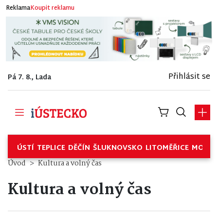
Reklama
Koupit reklamu
Přihlásit se
Pá 7. 8., Lada
ÚSTÍ
TEPLICE
DĚČÍN
ŠLUKNOVSKO
LITOMĚŘICE
MOSTE
Úvod
Kultura a volný čas
Kultura a volný čas