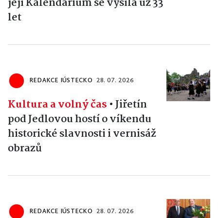
její Kalendárium se vysílá už 33
let
REDAKCE IÚSTECKO
28. 07. 2026
Kultura a volný čas
•
Jiřetín
pod Jedlovou hostí o víkendu
historické slavnosti i vernisáž
obrazů
REDAKCE IÚSTECKO
28. 07. 2026