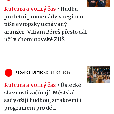
Kultura a volný čas
•
Hudbu
pro letní promenády v regionu
píše evropsky uznávaný
aranžér. Viliam Béreš přesto dál
učí v chomutovské ZUŠ
REDAKCE IÚSTECKO
24. 07. 2026
Kultura a volný čas
•
Ústecké
slavnosti začínají. Městské
sady ožijí hudbou, atrakcemi i
programem pro děti