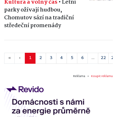
Kultura a volný čas
•
Letní
parky ožívají hudbou,
Chomutov sází na tradiční
středeční promenády
«
‹
1
2
3
4
5
6
...
22
23
Reklama •
Koupit reklamu