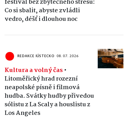
festival bez zbytečného stresu:
Co si sbalit, abyste zvládli
vedro, déšť i dlouhou noc
REDAKCE IÚSTECKO
08. 07. 2026
Kultura a volný čas
•
Litoměřický hrad rozezní
neapolské písně i filmová
hudba. Svátky hudby přivedou
sólistu z La Scaly a houslistu z
Los Angeles