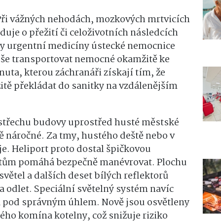
? Při vážných nehodách, mozkových mrtvicích
uje o přežití či celoživotních následcích
iky urgentní medicíny ústecké nemocnice
eše transportovat nemocné okamžitě ke
uta, kterou záchranáři získají tím, že
itě překládat do sanitky na vzdálenějším
střechu budovy uprostřed husté městské
ě náročné. Za tmy, hustého deště nebo v
je. Heliport proto dostal špičkovou
ilotům pomáhá bezpečně manévrovat. Plochu
větel a dalších deset bílých reflektorů
a odlet. Speciální světelný systém navíc
sá pod správným úhlem. Nově jsou osvětleny
ého komína kotelny, což snižuje riziko