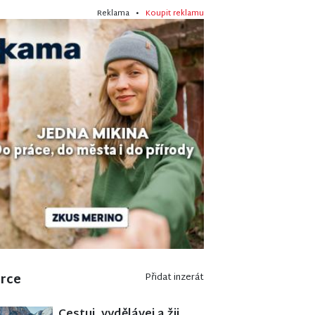
Reklama •
Koupit reklamu
erce
Přidat inzerát
Cestuj, vydělávej a žij