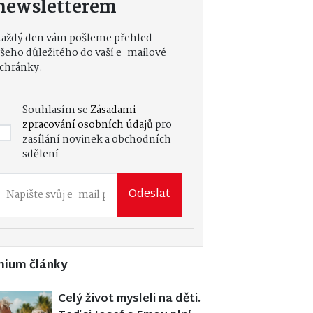
newsletterem
Každý den vám pošleme přehled
šeho důležitého do vaší e-mailové
chránky.
Souhlasím se
Zásadami
zpracování osobních údajů
pro
zasílání novinek a obchodních
sdělení
Odeslat
mium články
Celý život mysleli na děti.