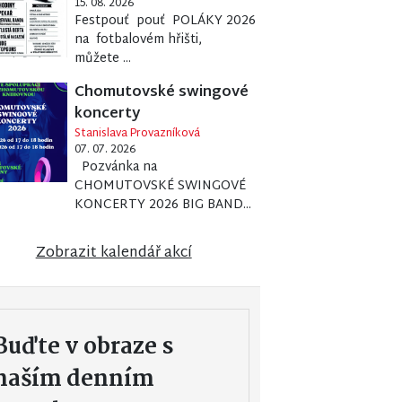
15. 08. 2026
Festpouť pouť POLÁKY 2026
na fotbalovém hřišti,
můžete ...
Chomutovské swingové
koncerty
Stanislava Provazníková
07. 07. 2026
Pozvánka na
CHOMUTOVSKÉ SWINGOVÉ
KONCERTY 2026 BIG BAND...
Zobrazit kalendář akcí
Buďte v obraze s
naším denním