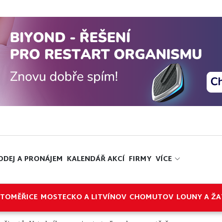
ODEJ A PRONÁJEM
KALENDÁŘ AKCÍ
FIRMY
VÍCE
ITOMĚŘICE
MOSTECKO A LITVÍNOV
CHOMUTOV
LOUNY A ŽA