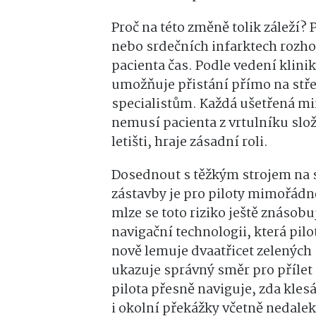
Proč na této změně tolik záleží
nebo srdečních infarktech rozhod
pacienta čas. Podle vedení klin
umožňuje přistání přímo na stř
specialistům. Každá ušetřená min
nemusí pacienta z vrtulníku slož
letišti, hraje zásadní roli.
Dosednout s těžkým strojem na 
zástavby je pro piloty mimořádn
mlze se toto riziko ještě znásobu
navigační technologii, která p
nově lemuje dvaatřicet zelených s
ukazuje správný směr pro přílet 
pilota přesně naviguje, zda kle
i okolní překážky včetně nedalek