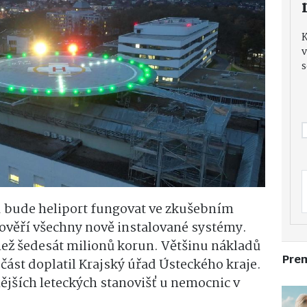
v
s
u bude heliport fungovat ve zkušebním
ověří všechny nově instalované systémy.
než šedesát milionů korun. Většinu nákladů
Pre
část doplatil Krajský úřad Ústeckého kraje.
jších leteckých stanovišť u nemocnic v