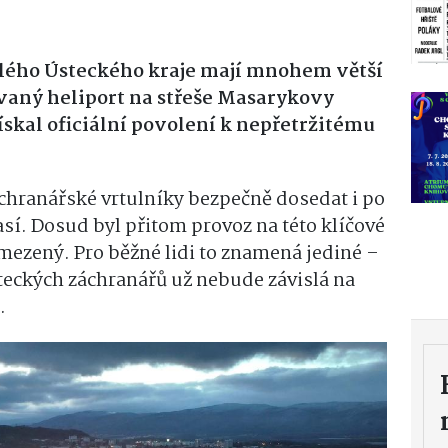
celého Ústeckého kraje mají mnohem větší
aný heliport na střeše Masarykovy
skal oficiální povolení k nepřetržitému
chranářské vrtulníky bezpečně dosedat i po
sí. Dosud byl přitom provoz na této klíčové
omezený. Pro běžné lidi to znamená jediné –
teckých záchranářů už nebude závislá na
.