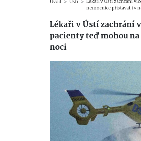
Lékaři v Ústí zachrání ví
Úvod
Ústí
nemocnice přistávat i v n
Lékaři v Ústí zachrání v
pacienty teď mohou na 
noci