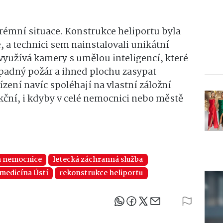
rémní situace. Konstrukce heliportu byla
e, a technici sem nainstalovali unikátní
využívá kamery s umělou inteligencí, které
padný požár a ihned plochu zasypat
zení navíc spoléhají na vlastní záložní
kční, i kdyby v celé nemocnici nebo městě
 nemocnice
letecká záchranná služba
medicína Ústí
rekonstrukce heliportu
Sdílejte článek