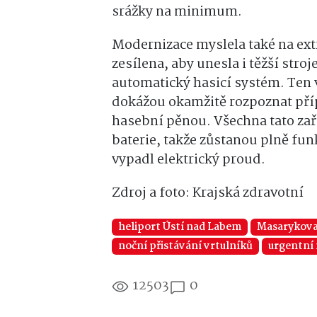
srážky na minimum.
Modernizace myslela také na ext
zesílena, aby unesla i těžší stroj
automatický hasicí systém. Ten 
dokážou okamžitě rozpoznat pří
hasební pěnou. Všechna tato zaří
baterie, takže zůstanou plně fun
vypadl elektrický proud.
Zdroj a foto: Krajská zdravotní
heliport Ústí nad Labem
Masarykova
noční přistávání vrtulníků
urgentní 
12503
0