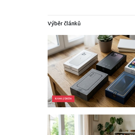
Výběr článků
Krimi
/
Děčín