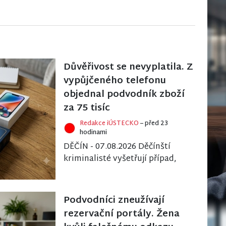
Důvěřivost se nevyplatila. Z
vypůjčeného telefonu
objednal podvodník zboží
za 75 tisíc
Redakce iÚSTECKO
– před 23
hodinami
DĚČÍN - 07.08.2026 Děčínští
kriminalisté vyšetřují případ,
který ukazuje, jak snadné je
zneužít cizí digitální identitu.
Třicetil...
Podvodníci zneužívají
rezervační portály. Žena