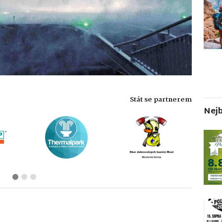
Stát se partnerem
Nejb