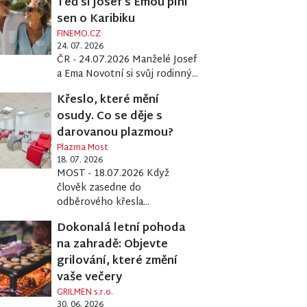
Teď si Josef s Emou plní
sen o Karibiku
FINEMO.CZ
24. 07. 2026
ČR - 24.07.2026 Manželé Josef
a Ema Novotní si svůj rodinný...
Křeslo, které mění
osudy. Co se děje s
darovanou plazmou?
Plazma Most
18. 07. 2026
MOST - 18.07.2026 Když
člověk zasedne do
odběrového křesla...
Dokonalá letní pohoda
na zahradě: Objevte
grilování, které změní
vaše večery
GRILMEN s.r.o.
30. 06. 2026