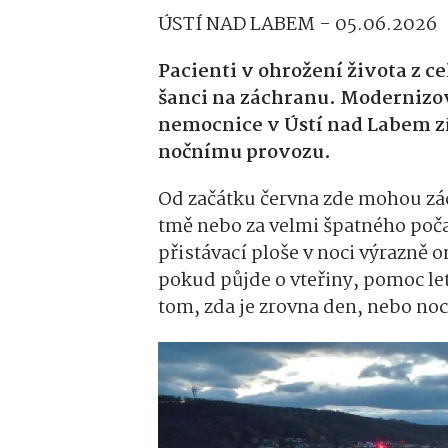
ÚSTÍ NAD LABEM - 05.06.2026
Pacienti v ohrožení života z 
šanci na záchranu.
Modernizov
nemocnice v Ústí nad Labem zí
nočnímu provozu.
Od začátku června zde mohou zá
tmě nebo za velmi špatného poča
přistávací ploše v noci výrazně 
pokud půjde o vteřiny, pomoc le
tom, zda je zrovna den, nebo noc