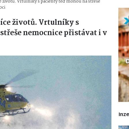
ce životů. Vrtulníky s pacienty teď mohou na střeše
oci
íce životů. Vrtulníky s
střeše nemocnice přistávat i v
Inz