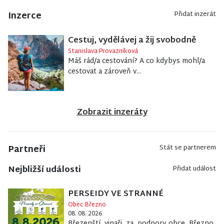
Inzerce
Přidat inzerát
Cestuj, vydělávej a žij svobodně
Stanislava Provazníková
Máš rád/a cestování? A co kdybys mohl/a
cestovat a zároveň v...
Zobrazit inzeráty
Partneři
Stát se partnerem
Nejbližší události
Přidat událost
PERSEIDY VE STRANNÉ
Obec Březno
08. 08. 2026
Březenští vinaři za podpory obce Březno