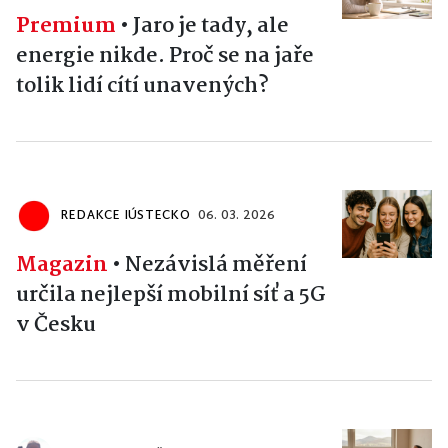
Premium
•
Jaro je tady, ale
energie nikde. Proč se na jaře
tolik lidí cítí unavených?
REDAKCE IÚSTECKO
06. 03. 2026
Magazin
•
Nezávislá měření
určila nejlepší mobilní síť a 5G
v Česku