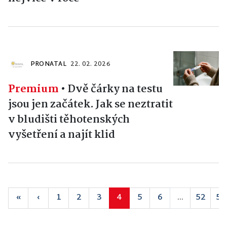
PRONATAL
22. 02. 2026
Premium
•
Dvě čárky na testu
jsou jen začátek. Jak se neztratit
v bludišti těhotenských
vyšetření a najít klid
«
‹
1
2
3
4
5
6
...
52
53