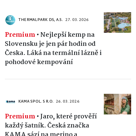
THERMALPARK DS, A.S.
27. 03. 2026
Premium
•
Nejlepší kemp na
Slovensku je jen pár hodin od
Česka. Láká na termální lázně i
pohodové kempování
KAMA SPOL. S R.O.
26. 03. 2026
Premium
•
Jaro, které prověří
každý šatník. Česká značka
KAMA sází na merino a