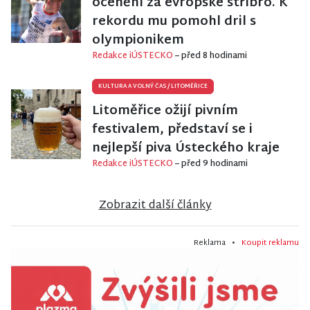
ocenění za evropské stříbro. K
rekordu mu pomohl dril s
olympionikem
Redakce iÚSTECKO
– před 8 hodinami
KULTURA A VOLNÝ ČAS
/
LITOMĚŘICE
Litoměřice ožijí pivním
festivalem, představí se i
nejlepší piva Ústeckého kraje
Redakce iÚSTECKO
– před 9 hodinami
Zobrazit další články
Reklama •
Koupit reklamu