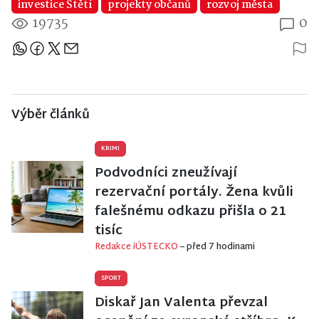
investice Štětí
projekty občanů
rozvoj města
19735
0
Sdílejte článek
Výběr článků
KRIMI
Podvodníci zneužívají
rezervační portály. Žena kvůli
falešnému odkazu přišla o 21
tisíc
Redakce iÚSTECKO
– před 7 hodinami
SPORT
Diskař Jan Valenta převzal