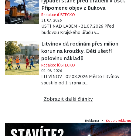
rýpadel stane před úřadem v Ústí.
Připomene objev z Bukova
Redakce iÚSTECKO
31. 07. 2026
ÚSTÍ NAD LABEM - 31.07.2026 Před
budovou Krajského úřadu v...
Litvínov dá rodinám přes milion
korun na kroužky. Děti ušetří
polovinu nákladů
Redakce iÚSTECKO
02. 08. 2026
LITVÍNOV - 02.08.2026 Město Litvínov
spustilo od 1. srpna p...
Zobrazit další články
Reklama •
Koupit reklamu