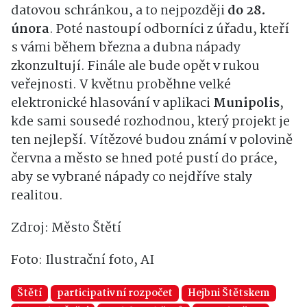
datovou schránkou, a to nejpozději
do 28.
února
. Poté nastoupí odborníci z úřadu, kteří
s vámi během března a dubna nápady
zkonzultují. Finále ale bude opět v rukou
veřejnosti. V květnu proběhne velké
elektronické hlasování v aplikaci
Munipolis
,
kde sami sousedé rozhodnou, který projekt je
ten nejlepší. Vítězové budou známí v polovině
června a město se hned poté pustí do práce,
aby se vybrané nápady co nejdříve staly
realitou.
Zdroj: Město Štětí
Foto: Ilustrační foto, AI
Štětí
participativní rozpočet
Hejbni Štětskem