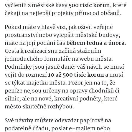
vyčlenili z městské kasy
500 tisíc korun
, které
čekají na nejlepší projekty přímo od občanů.
Pokud máte v hlavě vizi, jak oživit veřejné
prostranství nebo vylepšit městské budovy,
máte na její podání čas
během ledna a února
.
Cesta k realizaci snu začíná stažením
jednoduchého formuláře na webu města.
Podmínky jsou jasně dané: váš návrh se musí
vejít do rozmezí
10 až 500 tisíc korun
a musí
se týkat majetku města. Pozor jen na to, že
peníze nejsou určeny na opravy chodníků či
silnic, ale na nové, kreativní podněty, které
město skutečně rozhýbou.
Své návrhy můžete odevzdat papírově na
podatelně úřadu, poslat e-mailem nebo