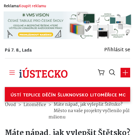
Reklama
Koupit reklamu
Přihlásit se
Pá 7. 8., Lada
ÚSTÍ
TEPLICE
DĚČÍN
ŠLUKNOVSKO
LITOMĚŘICE
MOSTE
Máte nápad, jak vylepšit Štětsko?
Úvod
Litoměřice
Město na vaše projekty vyčlenilo půl
milionu
Máte nápad, jak vylepšit Štětsko?