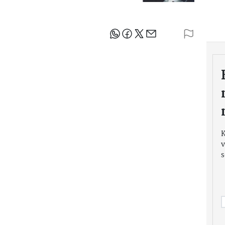
Sdílejte článek
v
s