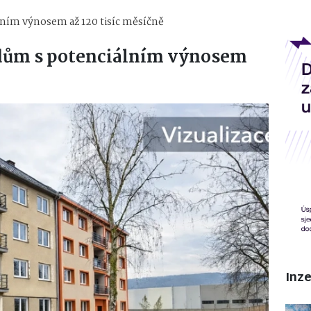
ležitost: dům s potenci
álním výnosem až 120 tisíc měsíčně
: dům s potenciálním výnosem
Inz