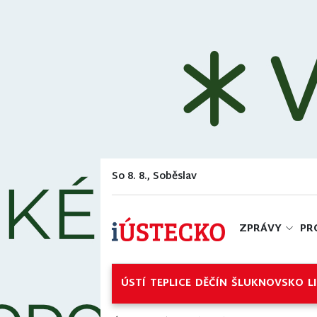
So 8. 8., Soběslav
ZPRÁVY
PR
ÚSTÍ
TEPLICE
DĚČÍN
ŠLUKNOVSKO
L