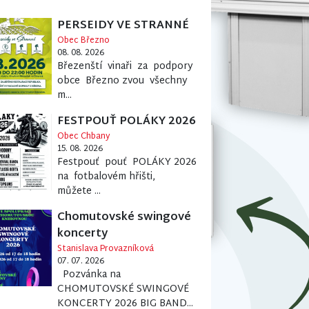
PERSEIDY VE STRANNÉ
Obec Březno
08. 08. 2026
Březenští vinaři za podpory
obce Březno zvou všechny
m...
FESTPOUŤ POLÁKY 2026
Obec Chbany
15. 08. 2026
Festpouť pouť POLÁKY 2026
na fotbalovém hřišti,
můžete ...
Chomutovské swingové
koncerty
Stanislava Provazníková
07. 07. 2026
Pozvánka na
CHOMUTOVSKÉ SWINGOVÉ
KONCERTY 2026 BIG BAND...