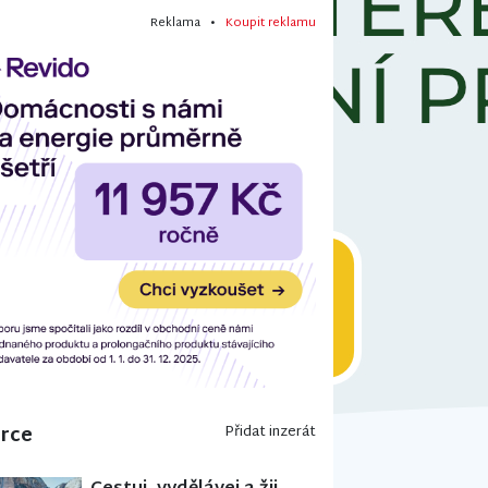
álním výnosem až 120 ti
Reklama •
Koupit reklamu
erce
Přidat inzerát