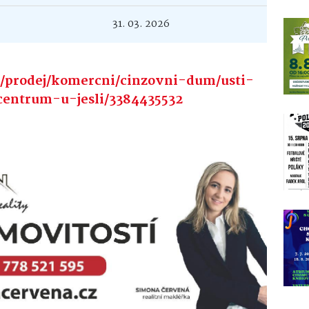
31. 03. 2026
il/prodej/komercni/cinzovni-dum/usti-
entrum-u-jesli/3384435532