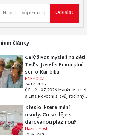
Odeslat
mium články
Celý život mysleli na děti.
Teď si Josef s Emou plní
sen o Karibiku
FINEMO.CZ
24. 07. 2026
ČR - 24.07.2026 Manželé Josef
a Ema Novotní si svůj rodinný...
Křeslo, které mění
osudy. Co se děje s
darovanou plazmou?
Plazma Most
18. 07. 2026