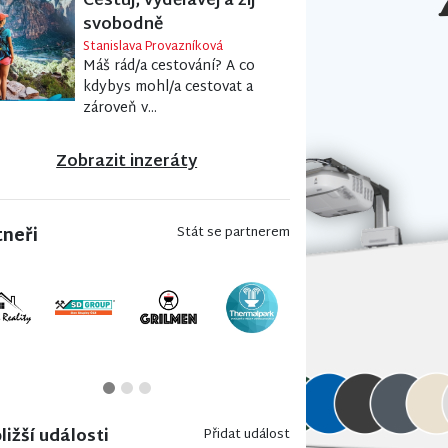
Cestuj, vydělávej a žij
svobodně
Stanislava Provazníková
Máš rád/a cestování? A co
kdybys mohl/a cestovat a
zároveň v...
Zobrazit inzeráty
tneři
Stát se partnerem
ližší události
Přidat událost