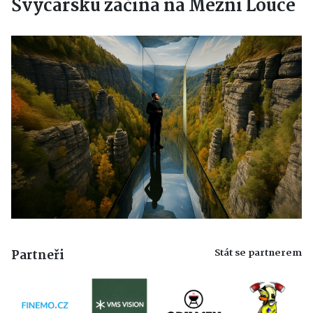
Švýcarsku začíná na Mezní Louce
Stát se partnerem
Partneři