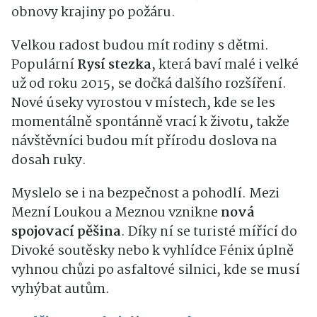
obnovy krajiny po požáru.
Velkou radost budou mít rodiny s dětmi.
Populární
Rysí stezka
, která baví malé i velké
už od roku 2015, se dočká dalšího rozšíření.
Nové úseky vyrostou v místech, kde se les
momentálně spontánně vrací k životu, takže
návštěvníci budou mít přírodu doslova na
dosah ruky.
Myslelo se i na bezpečnost a pohodlí. Mezi
Mezní Loukou a Meznou vznikne
nová
spojovací pěšina
. Díky ní se turisté mířící do
Divoké soutěsky nebo k vyhlídce Fénix úplně
vyhnou chůzi po asfaltové silnici, kde se musí
vyhýbat autům.