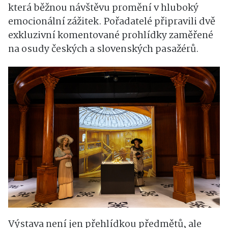
která běžnou návštěvu promění v hluboký
emocionální zážitek. Pořadatelé připravili dvě
exkluzivní komentované prohlídky zaměřené
na osudy českých a slovenských pasažérů.
Výstava není jen přehlídkou předmětů, ale