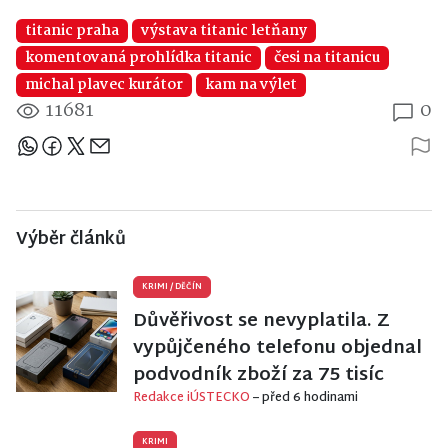
titanic praha
výstava titanic letňany
komentovaná prohlídka titanic
česi na titanicu
michal plavec kurátor
kam na výlet
11681
0
Sdílejte článek
Výběr článků
KRIMI
/
DĚČÍN
Důvěřivost se nevyplatila. Z
vypůjčeného telefonu objednal
podvodník zboží za 75 tisíc
Redakce iÚSTECKO
– před 6 hodinami
KRIMI