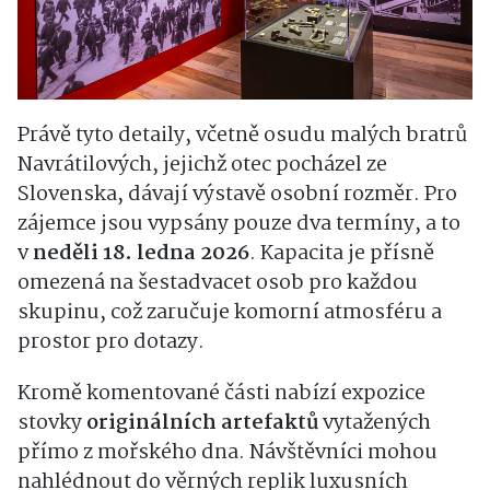
Právě tyto detaily, včetně osudu malých bratrů
Navrátilových, jejichž otec pocházel ze
Slovenska, dávají výstavě osobní rozměr. Pro
zájemce jsou vypsány pouze dva termíny, a to
v
neděli 18. ledna 2026
. Kapacita je přísně
omezená na šestadvacet osob pro každou
skupinu, což zaručuje komorní atmosféru a
prostor pro dotazy.
Kromě komentované části nabízí expozice
stovky
originálních artefaktů
vytažených
přímo z mořského dna. Návštěvníci mohou
nahlédnout do věrných replik luxusních