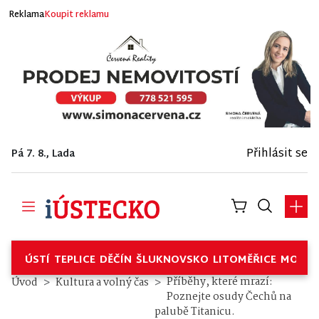
Reklama
Koupit reklamu
Přihlásit se
Pá 7. 8., Lada
ÚSTÍ
TEPLICE
DĚČÍN
ŠLUKNOVSKO
LITOMĚŘICE
MOSTE
Příběhy, které mrazí:
Úvod
Kultura a volný čas
Poznejte osudy Čechů na
palubě Titanicu.