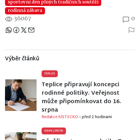
sportovní den plných tradičních soutěží
rodinná zábava
36067
0
Sdílejte článek
Výběr článků
TEPLICE
Teplice připravují koncepci
rodinné politiky. Veřejnost
může připomínkovat do 16.
srpna
Redakce iÚSTECKO
– před 2 hodinami
KRIMI
/
DĚČÍN