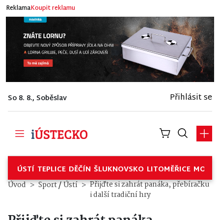
Reklama
Koupit reklamu
Přihlásit se
So 8. 8., Soběslav
ÚSTÍ
TEPLICE
DĚČÍN
ŠLUKNOVSKO
LITOMĚŘICE
MOSTE
/
Přijďte si zahrát panáka, přebíračku
Úvod
Sport
Ústí
i další tradiční hry