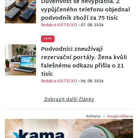
Důvěřivost se nevyplatila. Z
vypůjčeného telefonu objednal
podvodník zboží za 75 tisíc
Redakce iÚSTECKO
– 07. 08. 2026
KRIMI
Podvodníci zneužívají
rezervační portály. Žena kvůli
falešnému odkazu přišla o 21
tisíc
Redakce iÚSTECKO
– 06. 08. 2026
Zobrazit další články
Reklama •
Koupit reklamu