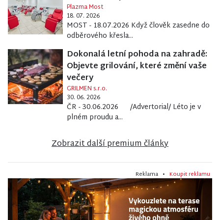
Plazma Most
18. 07. 2026
MOST - 18.07.2026 Když člověk zasedne do
odběrového křesla...
Dokonalá letní pohoda na zahradě:
Objevte grilování, které změní vaše
večery
GRILMEN s.r.o.
30. 06. 2026
ČR - 30.06.2026 /Advertorial/ Léto je v
plném proudu a...
Zobrazit další premium články
Reklama •
Koupit reklamu