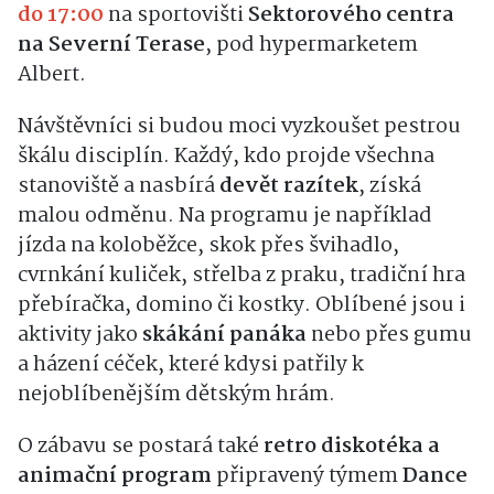
do 17:00
na sportovišti
Sektorového centra
na Severní Terase
, pod hypermarketem
Albert.
Návštěvníci si budou moci vyzkoušet pestrou
škálu disciplín. Každý, kdo projde všechna
stanoviště a nasbírá
devět razítek
, získá
malou odměnu. Na programu je například
jízda na koloběžce, skok přes švihadlo,
cvrnkání kuliček, střelba z praku, tradiční hra
přebíračka, domino či kostky. Oblíbené jsou i
aktivity jako
skákání panáka
nebo přes gumu
a házení céček, které kdysi patřily k
nejoblíbenějším dětským hrám.
O zábavu se postará také
retro diskotéka a
animační program
připravený týmem
Dance