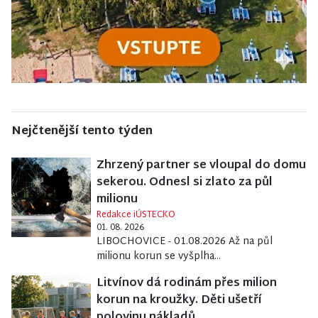
Nejčtenější tento týden
Zhrzený partner se vloupal do domu
sekerou. Odnesl si zlato za půl
milionu
Redakce iÚSTECKO
01. 08. 2026
LIBOCHOVICE - 01.08.2026 Až na půl
milionu korun se vyšplha...
Litvínov dá rodinám přes milion
korun na kroužky. Děti ušetří
polovinu nákladů