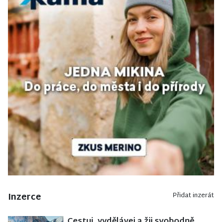
Inzerce
Přidat inzerát
Cestuj, vydělávej a žij svobodně