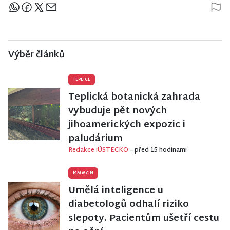
Sdílejte článek
Výběr článků
TEPLICE
Teplická botanická zahrada
vybuduje pět nových
jihoamerických expozic i
paludárium
Redakce iÚSTECKO
– před 15 hodinami
MAGAZIN
Umělá inteligence u
diabetologů odhalí riziko
slepoty. Pacientům ušetří cestu