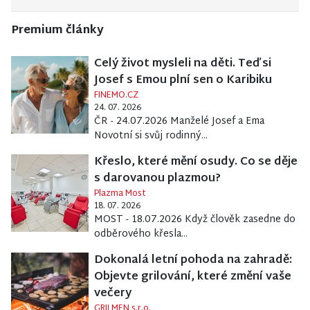
Premium články
Celý život mysleli na děti. Teď si
Josef s Emou plní sen o Karibiku
FINEMO.CZ
24. 07. 2026
ČR - 24.07.2026 Manželé Josef a Ema
Novotní si svůj rodinný...
Křeslo, které mění osudy. Co se děje
s darovanou plazmou?
Plazma Most
18. 07. 2026
MOST - 18.07.2026 Když člověk zasedne do
odběrového křesla...
Dokonalá letní pohoda na zahradě:
Objevte grilování, které změní vaše
večery
GRILMEN s.r.o.