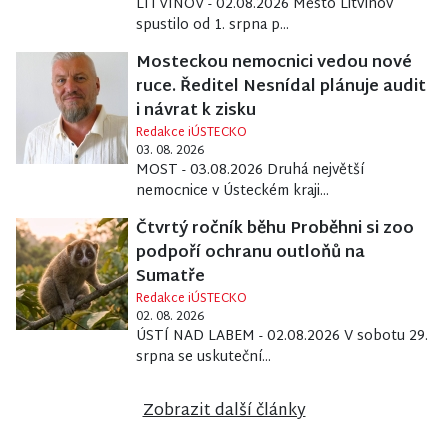
LITVÍNOV - 02.08.2026 Město Litvínov
spustilo od 1. srpna p...
Mosteckou nemocnici vedou nové
ruce. Ředitel Nesnídal plánuje audit
i návrat k zisku
Redakce iÚSTECKO
03. 08. 2026
MOST - 03.08.2026 Druhá největší
nemocnice v Ústeckém kraji...
Čtvrtý ročník běhu Proběhni si zoo
podpoří ochranu outloňů na
Sumatře
Redakce iÚSTECKO
02. 08. 2026
ÚSTÍ NAD LABEM - 02.08.2026 V sobotu 29.
srpna se uskuteční...
Zobrazit další články