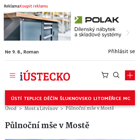
Reklama
Koupit reklamu
Přihlásit se
Ne 9. 8., Roman
ÚSTÍ
TEPLICE
DĚČÍN
ŠLUKNOVSKO
LITOMĚŘICE
MOSTE
Půlnoční mše v Mostě
Úvod
Most a Litvínov
Půlnoční mše v Mostě