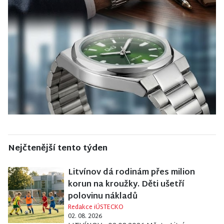
Nejčtenější tento týden
Litvínov dá rodinám přes milion
korun na kroužky. Děti ušetří
polovinu nákladů
Redakce iÚSTECKO
02. 08. 2026