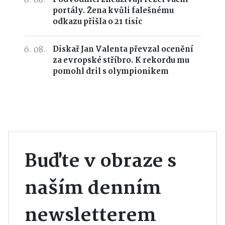
6. 08.
portály. Žena kvůli falešnému
odkazu přišla o 21 tisíc
6. 08.
Diskař Jan Valenta převzal ocenění
za evropské stříbro. K rekordu mu
pomohl dril s olympionikem
Buďte v obraze s
naším denním
newsletterem