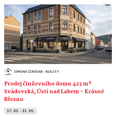
SIMONA ČERVENÁ - REALITY
Prodej činžovního domu 423 m²
Svádovská, Ústí nad Labem - Krásné
Březno
17. 05. - 31. 05.