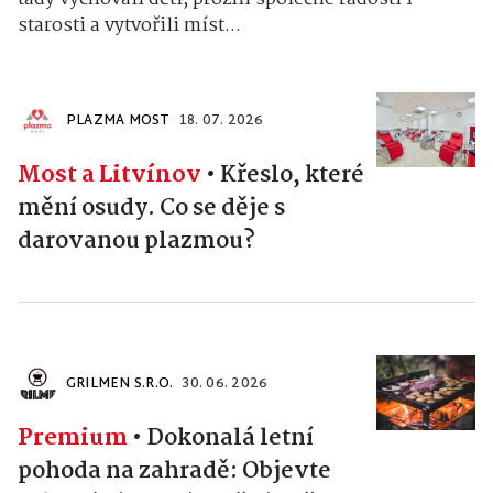
starosti a vytvořili míst...
PLAZMA MOST
18. 07. 2026
Most a Litvínov
•
Křeslo, které
mění osudy. Co se děje s
darovanou plazmou?
GRILMEN S.R.O.
30. 06. 2026
Premium
•
Dokonalá letní
pohoda na zahradě: Objevte