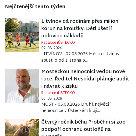
Nejčtenější tento týden
Litvínov dá rodinám přes milion
korun na kroužky. Děti ušetří
polovinu nákladů
Redakce iÚSTECKO
02. 08. 2026
LITVÍNOV - 02.08.2026 Město Litvínov
spustilo od 1. srpna p...
Mosteckou nemocnici vedou nové
ruce. Ředitel Nesnídal plánuje audit
i návrat k zisku
Redakce iÚSTECKO
03. 08. 2026
MOST - 03.08.2026 Druhá největší
nemocnice v Ústeckém kraji...
Čtvrtý ročník běhu Proběhni si zoo
podpoří ochranu outloňů na