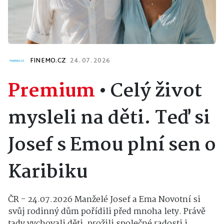
FINEMO.CZ
24. 07. 2026
Premium
•
Celý život
mysleli na děti. Teď si
Josef s Emou plní sen o
Karibiku
ČR - 24.07.2026 Manželé Josef a Ema Novotní si
svůj rodinný dům pořídili před mnoha lety. Právě
tady vychovali děti, prožili společné radosti i