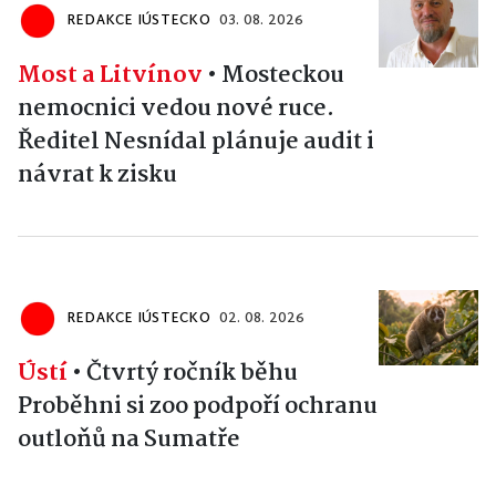
REDAKCE IÚSTECKO
03. 08. 2026
Most a Litvínov
•
Mosteckou
nemocnici vedou nové ruce.
Ředitel Nesnídal plánuje audit i
návrat k zisku
REDAKCE IÚSTECKO
02. 08. 2026
Ústí
•
Čtvrtý ročník běhu
Proběhni si zoo podpoří ochranu
outloňů na Sumatře