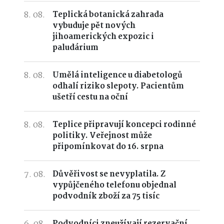
8. 08.
Teplická botanická zahrada
vybuduje pět nových
jihoamerických expozic i
paludárium
8. 08.
Umělá inteligence u diabetologů
odhalí riziko slepoty. Pacientům
ušetří cestu na oční
8. 08.
Teplice připravují koncepci rodinné
politiky. Veřejnost může
připomínkovat do 16. srpna
7. 08.
Důvěřivost se nevyplatila. Z
vypůjčeného telefonu objednal
podvodník zboží za 75 tisíc
Podvodníci zneužívají rezervační