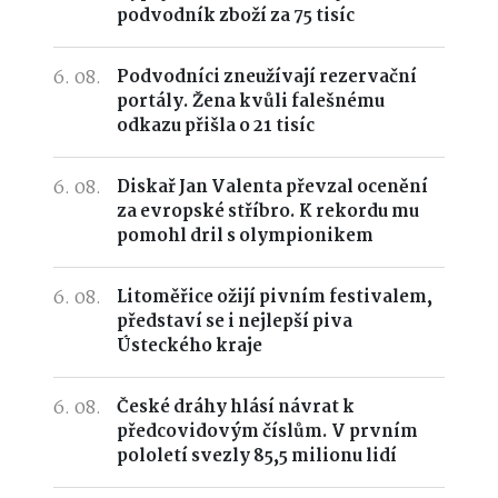
podvodník zboží za 75 tisíc
6. 08.
Podvodníci zneužívají rezervační
portály. Žena kvůli falešnému
odkazu přišla o 21 tisíc
6. 08.
Diskař Jan Valenta převzal ocenění
za evropské stříbro. K rekordu mu
pomohl dril s olympionikem
6. 08.
Litoměřice ožijí pivním festivalem,
představí se i nejlepší piva
Ústeckého kraje
6. 08.
České dráhy hlásí návrat k
předcovidovým číslům. V prvním
pololetí svezly 85,5 milionu lidí