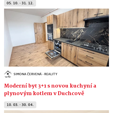
05. 10. - 31. 12.
SIMONA ČERVENÁ - REALITY
Moderní byt 3+1 s novou kuchyní a
plynovým kotlem v Duchcově
10. 03. - 30. 04.