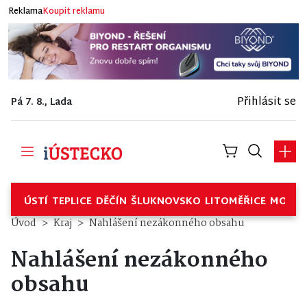
Reklama
Koupit reklamu
Přihlásit se
Pá 7. 8., Lada
ÚSTÍ
TEPLICE
DĚČÍN
ŠLUKNOVSKO
LITOMĚŘICE
MOSTE
Úvod
Kraj
Nahlášení nezákonného obsahu
Nahlášení nezákonného
obsahu