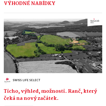
VÝHODNÉ NABÍDKY
SWISS LIFE SELECT
Ticho, výhled, možnosti. Ranč, který
čeká na nový začátek.