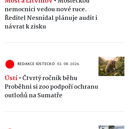
Most a Litvínov
•
Mosteckou
nemocnici vedou nové ruce.
Ředitel Nesnídal plánuje audit i
návrat k zisku
REDAKCE IÚSTECKO
02. 08. 2026
Ústí
•
Čtvrtý ročník běhu
Proběhni si zoo podpoří ochranu
outloňů na Sumatře