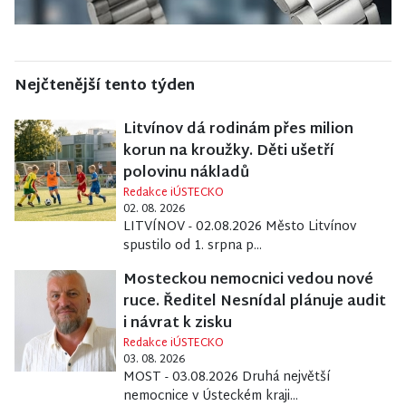
Nejčtenější tento týden
Litvínov dá rodinám přes milion
korun na kroužky. Děti ušetří
polovinu nákladů
Redakce iÚSTECKO
02. 08. 2026
LITVÍNOV - 02.08.2026 Město Litvínov
spustilo od 1. srpna p...
Mosteckou nemocnici vedou nové
ruce. Ředitel Nesnídal plánuje audit
i návrat k zisku
Redakce iÚSTECKO
03. 08. 2026
MOST - 03.08.2026 Druhá největší
nemocnice v Ústeckém kraji...