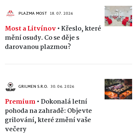
PLAZMA MOST
18. 07. 2026
Most a Litvínov
•
Křeslo, které
mění osudy. Co se děje s
darovanou plazmou?
GRILMEN S.R.O.
30. 06. 2026
Premium
•
Dokonalá letní
pohoda na zahradě: Objevte
grilování, které změní vaše
večery