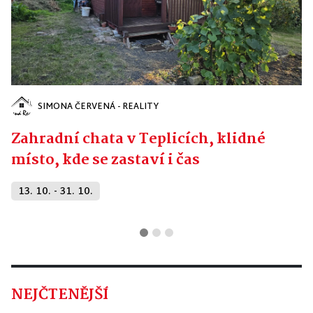
SIMONA ČERVENÁ - REALITY
Zahradní chata v Teplicích, klidné
místo, kde se zastaví i čas
13. 10. - 31. 10.
NEJČTENĚJŠÍ