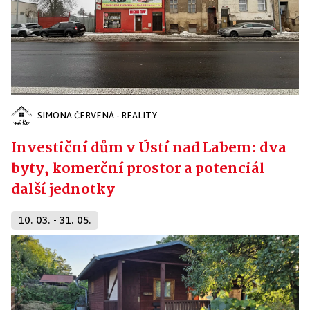
SIMONA ČERVENÁ - REALITY
Investiční dům v Ústí nad Labem: dva
byty, komerční prostor a potenciál
další jednotky
10. 03. - 31. 05.