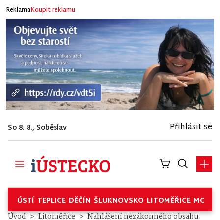
Reklama
Koupit reklamu
Přihlásit se
So 8. 8., Soběslav
ÚSTÍ
TEPLICE
DĚČÍN
ŠLUKNOVSKO
LITOMĚŘICE
MOSTE
Úvod
Litoměřice
Nahlášení nezákonného obsahu