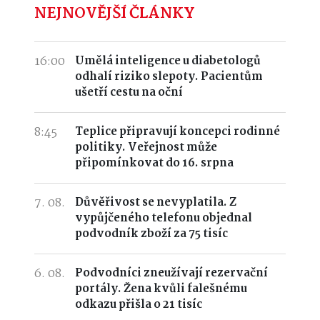
NEJNOVĚJŠÍ ČLÁNKY
16:00
Umělá inteligence u diabetologů
odhalí riziko slepoty. Pacientům
ušetří cestu na oční
8:45
Teplice připravují koncepci rodinné
politiky. Veřejnost může
připomínkovat do 16. srpna
7. 08.
Důvěřivost se nevyplatila. Z
vypůjčeného telefonu objednal
podvodník zboží za 75 tisíc
6. 08.
Podvodníci zneužívají rezervační
portály. Žena kvůli falešnému
odkazu přišla o 21 tisíc