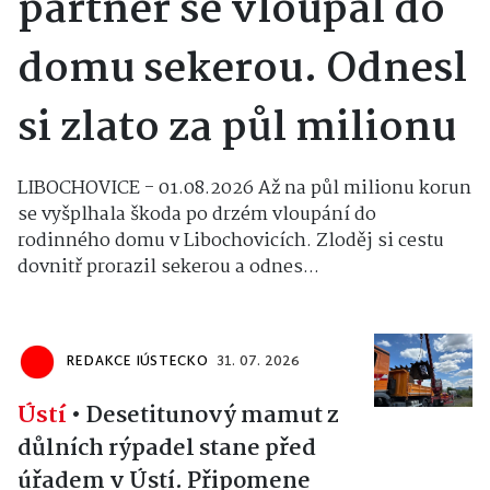
partner se vloupal do
domu sekerou. Odnesl
si zlato za půl milionu
LIBOCHOVICE - 01.08.2026 Až na půl milionu korun
se vyšplhala škoda po drzém vloupání do
rodinného domu v Libochovicích. Zloděj si cestu
dovnitř prorazil sekerou a odnes...
REDAKCE IÚSTECKO
31. 07. 2026
Ústí
•
Desetitunový mamut z
důlních rýpadel stane před
úřadem v Ústí. Připomene