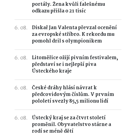
portály. Žena kvůli falešnému
odkazu přišla o 21 tisíc
6. 08.
Diskař Jan Valenta převzal ocenění
za evropské stříbro. K rekordu mu
pomohl dril s olympionikem
6. 08.
Litoměřice ožijí pivním festivalem,
představí se i nejlepší piva
Ústeckého kraje
6. 08.
České dráhy hlásí návrat k
předcovidovým číslům. V prvním
pololetí svezly 85,5 milionu lidí
6. 08.
Ústecký kraj se za čtvrt století
proměnil. Obyvatelstvo stárne a
rodí se méně dětí