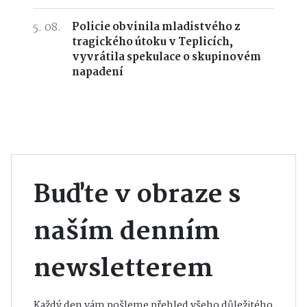
5. 08.
Policie obvinila mladistvého z
tragického útoku v Teplicích,
vyvrátila spekulace o skupinovém
napadení
Buďte v obraze s
naším denním
newsletterem
Každý den vám pošleme přehled všeho důležitého