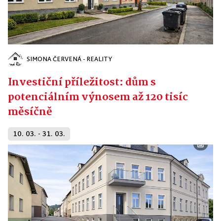
SIMONA ČERVENÁ - REALITY
Investiční příležitost: dům s
potenciálním výnosem až 120 tisíc
měsíčně
10. 03. - 31. 03.