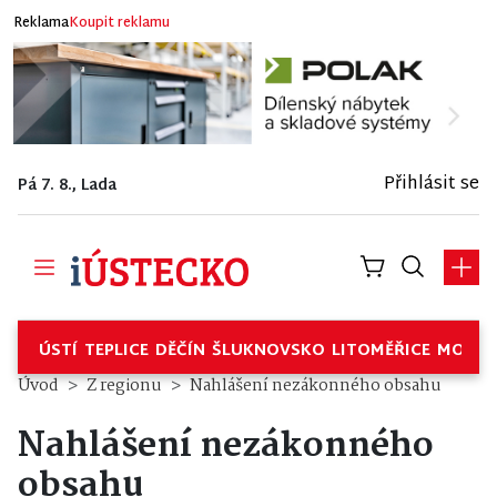
Reklama
Koupit reklamu
Přihlásit se
Pá 7. 8., Lada
ÚSTÍ
TEPLICE
DĚČÍN
ŠLUKNOVSKO
LITOMĚŘICE
MOSTE
Úvod
Z regionu
Nahlášení nezákonného obsahu
Nahlášení nezákonného
obsahu