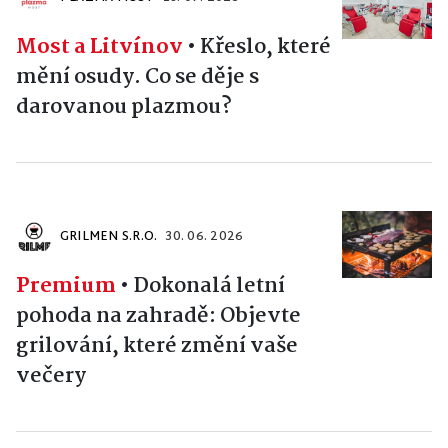
Most a Litvínov
•
Křeslo, které
mění osudy. Co se děje s
darovanou plazmou?
GRILMEN S.R.O.
30. 06. 2026
Premium
•
Dokonalá letní
pohoda na zahradě: Objevte
grilování, které změní vaše
večery