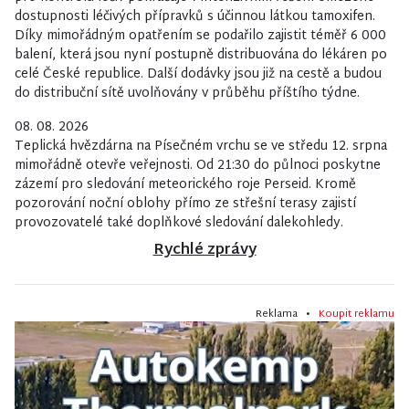
dostupnosti léčivých přípravků s účinnou látkou tamoxifen.
Díky mimořádným opatřením se podařilo zajistit téměř 6 000
balení, která jsou nyní postupně distribuována do lékáren po
celé České republice. Další dodávky jsou již na cestě a budou
do distribuční sítě uvolňovány v průběhu příštího týdne.
08. 08. 2026
Teplická hvězdárna na Písečném vrchu se ve středu 12. srpna
mimořádně otevře veřejnosti. Od 21:30 do půlnoci poskytne
zázemí pro sledování meteorického roje Perseid. Kromě
pozorování noční oblohy přímo ze střešní terasy zajistí
provozovatelé také doplňkové sledování dalekohledy.
Rychlé zprávy
Reklama •
Koupit reklamu