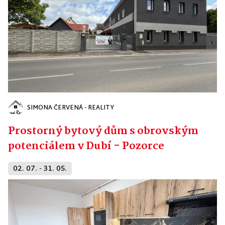
SIMONA ČERVENÁ - REALITY
Prostorný bytový dům s obrovským
potenciálem v Dubí - Pozorce
02. 07. - 31. 05.