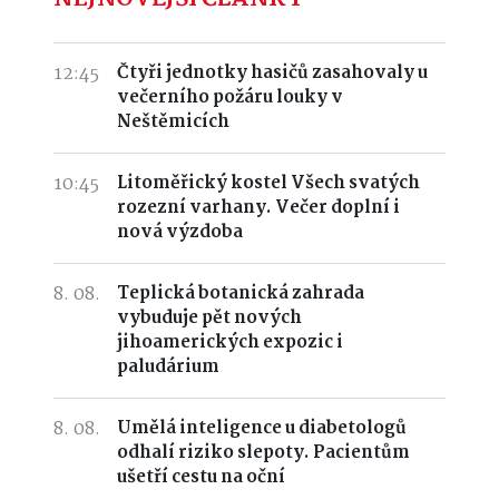
12:45
Čtyři jednotky hasičů zasahovaly u
večerního požáru louky v
Neštěmicích
10:45
Litoměřický kostel Všech svatých
rozezní varhany. Večer doplní i
nová výzdoba
8. 08.
Teplická botanická zahrada
vybuduje pět nových
jihoamerických expozic i
paludárium
8. 08.
Umělá inteligence u diabetologů
odhalí riziko slepoty. Pacientům
ušetří cestu na oční