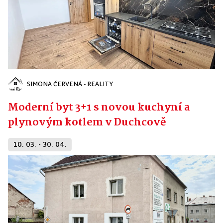
SIMONA ČERVENÁ - REALITY
Moderní byt 3+1 s novou kuchyní a
plynovým kotlem v Duchcově
10. 03. - 30. 04.