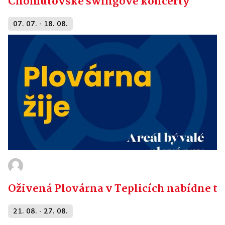
Chomutovské swingové koncerty
07. 07. - 18. 08.
Oživená Plovárna v Teplicích nabídne tý
21. 08. - 27. 08.