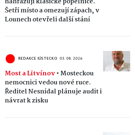
nahrazují klasické popelnice.
Šetří místo a omezují zápach, v
Lounech otevřeli další stání
REDAKCE IÚSTECKO
03. 08. 2026
Most a Litvínov
•
Mosteckou
nemocnici vedou nové ruce.
Ředitel Nesnídal plánuje audit i
návrat k zisku