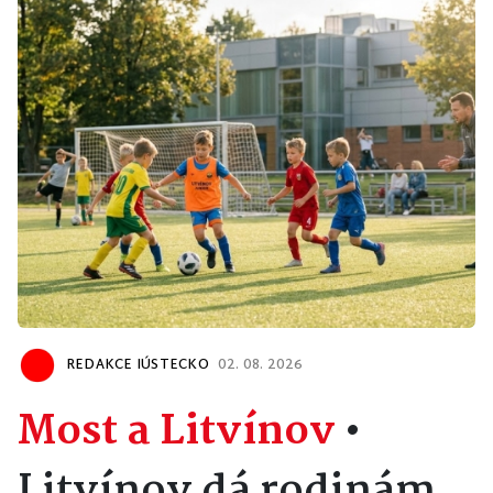
REDAKCE IÚSTECKO
02. 08. 2026
Most a Litvínov
•
Litvínov dá rodinám