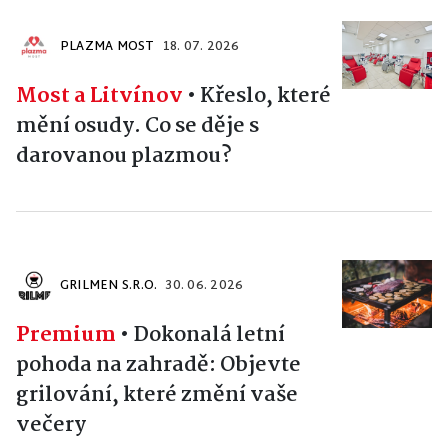
PLAZMA MOST
18. 07. 2026
Most a Litvínov
•
Křeslo, které
mění osudy. Co se děje s
darovanou plazmou?
GRILMEN S.R.O.
30. 06. 2026
Premium
•
Dokonalá letní
pohoda na zahradě: Objevte
grilování, které změní vaše
večery