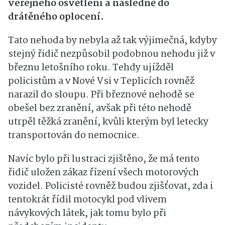
veřejného osvětlení a následně do
drátěného oplocení.
Tato nehoda by nebyla až tak výjimečná, kdyby
stejný řidič nezpůsobil podobnou nehodu již v
březnu letošního roku. Tehdy ujížděl
policistům a v Nové Vsi v Teplicích rovněž
narazil do sloupu. Při březnové nehodě se
obešel bez zranění, avšak při této nehodě
utrpěl těžká zranění, kvůli kterým byl letecky
transportován do nemocnice.
Navíc bylo při lustraci zjištěno, že má tento
řidič uložen zákaz řízení všech motorových
vozidel. Policisté rovněž budou zjišťovat, zda i
tentokrát řídil motocykl pod vlivem
návykových látek, jak tomu bylo při