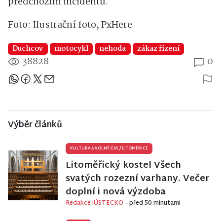
předchozím incidentu.
Foto: Ilustrační foto, PxHere
Duchcov
motocykl
nehoda
zákaz řízení
38828
0
Sdílejte článek
Výběr článků
KULTURA A VOLNÝ ČAS
/
LITOMĚŘICE
Litoměřický kostel Všech
svatých rozezní varhany. Večer
doplní i nová výzdoba
Redakce iÚSTECKO
– před 50 minutami