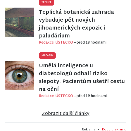
TEPLICE
Teplická botanická zahrada
vybuduje pět nových
jihoamerických expozic i
paludárium
Redakce iÚSTECKO
– před 18 hodinami
MAGAZIN
Umělá inteligence u
diabetologů odhalí riziko
slepoty. Pacientům ušetří cestu
na oční
Redakce iÚSTECKO
– před 19 hodinami
Zobrazit další články
Reklama •
Koupit reklamu