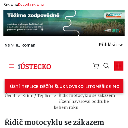
Reklama
Koupit reklamu
Přihlásit se
Ne 9. 8., Roman
ÚSTÍ
TEPLICE
DĚČÍN
ŠLUKNOVSKO
LITOMĚŘICE
MOSTE
/
Řidič motocyklu se zákazem
Úvod
Krimi
Teplice
řízení havaroval podruhé
během roku
Řidič motocyklu se zákazem