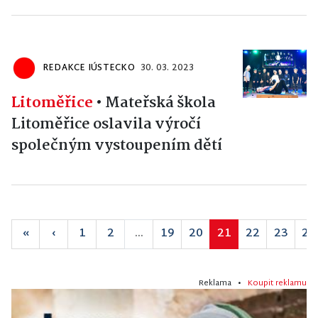
REDAKCE IÚSTECKO
30. 03. 2023
Litoměřice
•
Mateřská škola
Litoměřice oslavila výročí
společným vystoupením dětí
«
‹
1
2
...
19
20
21
22
23
24
Reklama •
Koupit reklamu