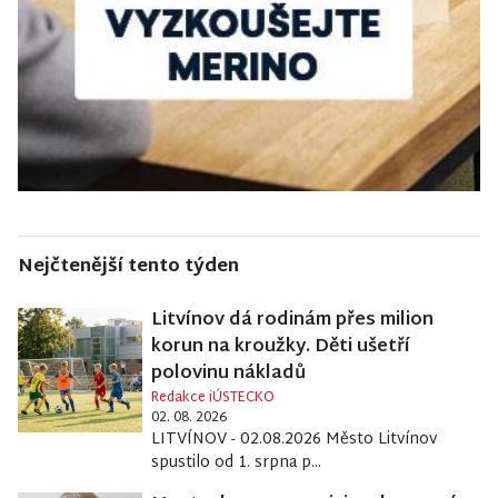
Nejčtenější tento týden
Litvínov dá rodinám přes milion
korun na kroužky. Děti ušetří
polovinu nákladů
Redakce iÚSTECKO
02. 08. 2026
LITVÍNOV - 02.08.2026 Město Litvínov
spustilo od 1. srpna p...