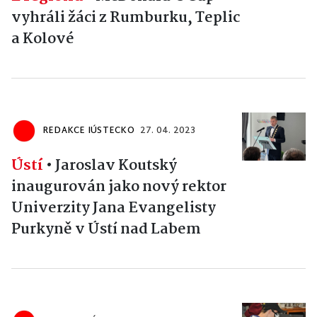
vyhráli žáci z Rumburku, Teplic
a Kolové
REDAKCE IÚSTECKO
27. 04. 2023
Ústí
•
Jaroslav Koutský
inaugurován jako nový rektor
Univerzity Jana Evangelisty
Purkyně v Ústí nad Labem