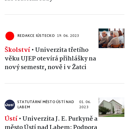
REDAKCE IÚSTECKO
19. 06. 2023
Školství
•
Univerzita třetího
věku UJEP otevírá přihlášky na
nový semestr, nově i v Žatci
STATUTÁRNÍ MĚSTO ÚSTÍ NAD
01. 06.
LABEM
2023
Ústí
•
Univerzita J. E. Purkyně a
město Ústí nad Labem: Podpora