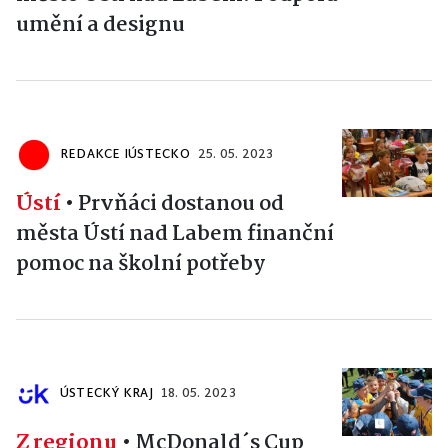
umění a designu
REDAKCE IÚSTECKO
25. 05. 2023
Ústí
•
Prvňáci dostanou od
města Ústí nad Labem finanční
pomoc na školní potřeby
ÚSTECKÝ KRAJ
18. 05. 2023
Z regionu
•
McDonald´s Cup