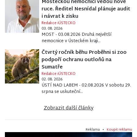
Mosteckou nemocnici vedou nové
ruce. Ředitel Nesnídal plánuje audit
i návrat k zisku
Redakce iÚSTECKO
03. 08. 2026
MOST - 03.08.2026 Druhá největší
nemocnice v Ústeckém kraji...
Čtvrtý ročník běhu Proběhni si zoo
podpoří ochranu outloňů na
Sumatře
Redakce iÚSTECKO
02. 08. 2026
ÚSTÍ NAD LABEM - 02.08.2026 V sobotu 29.
srpna se uskuteční...
Zobrazit další články
Reklama •
Koupit reklamu