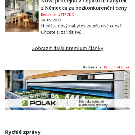
Nová prodejna v Teplicích: nábytek
z Německa za bezkonkurenční ceny
Redakce iÚSTECKO
24. 05. 2023
Hledáte nový nábytek za příznivé ceny?
Chcete si zařídit svů...
Zobrazit další premium články
Reklama •
Koupit reklamu
Rychlé zprávy