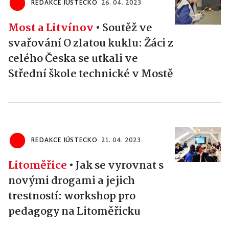
REDAKCE IÚSTECKO
26. 04. 2023
Most a Litvínov
•
Soutěž ve
svařování O zlatou kuklu: Žáci z
celého Česka se utkali ve
Střední škole technické v Mostě
REDAKCE IÚSTECKO
21. 04. 2023
Litoměřice
•
Jak se vyrovnat s
novými drogami a jejich
trestností: workshop pro
pedagogy na Litoměřicku